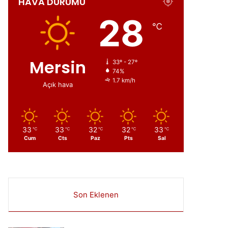
HAVA DURUMU
ır
28
℃
Mersin
33º - 27º
74%
1.7 km/h
Açık hava
33
33
32
32
33
℃
℃
℃
℃
℃
Cum
Cts
Paz
Pts
Sal
Son Eklenen