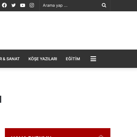
Facebook
Twitter
YouTube
Instagram
Arama
yap
...
MENÜ
R & SANAT
KÖŞE YAZILARI
EĞITIM
ı