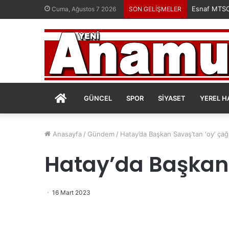
Esnaf MTSO’
Cuma, Ağustos 7 2026
SON GELİŞMELER
ANASAYFA
GÜNCEL
SPOR
SIYASET
YEREL H
Anasayfa
/
Gündem
/
Hatay’da Başkan Savaş’tan ‘oy’ çağr
Hatay’da Başkan 
16 Mart 2023