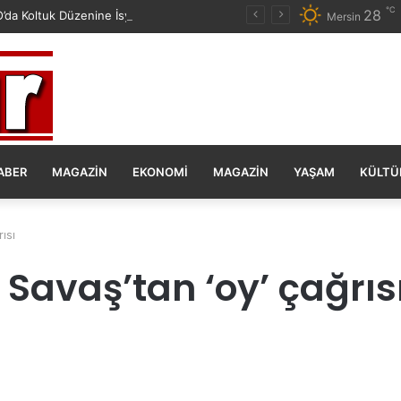
℃
28
da Koltuk Düzenine İsyan Etti!
Mersin
ABER
MAGAZIN
EKONOMI
MAGAZIN
YAŞAM
KÜLTÜ
ısı
Savaş’tan ‘oy’ çağrıs