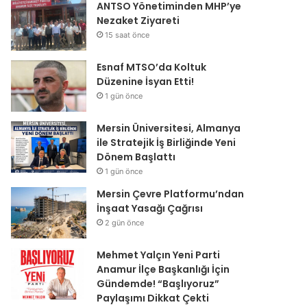
ANTSO Yönetiminden MHP’ye
Nezaket Ziyareti
15 saat önce
Esnaf MTSO’da Koltuk
Düzenine İsyan Etti!
1 gün önce
Mersin Üniversitesi, Almanya
ile Stratejik İş Birliğinde Yeni
Dönem Başlattı
1 gün önce
Mersin Çevre Platformu’ndan
İnşaat Yasağı Çağrısı
2 gün önce
Mehmet Yalçın Yeni Parti
Anamur İlçe Başkanlığı İçin
Gündemde! “Başlıyoruz”
Paylaşımı Dikkat Çekti