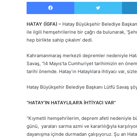
Facebook
Twitter
HATAY (İGFA) –
Hatay Büyükşehir Belediye Başkan
ile ilgili hemşehrilerine bir çağrı da bulunarak, ‘Ş
hep birlikte sahip çıkalım’ dedi.
Kahramanmaraş merkezli depremler nedeniyle Hata
Savaş, ‘14 Mayıs’ta Cumhuriyet tarihimizin en öneml
tarihi önemde. Hatay’ın Hataylılara ihtiyacı var, sizl
Hatay Büyükşehir Belediye Başkanı Lütfü Savaş şöy
“HATAY’IN HATAYLILAR’A İHTİYACI VAR”
“Kıymetli hemşehrilerim, deprem afeti nedeniyle bü
günü, yaraları sarma azmi ve kararlılığıyla karşılıy
dayanışma içinde durmadan çalışıyoruz. Şu an Hata