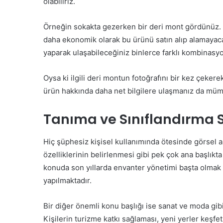
olabiliriz.
Örneğin sokakta gezerken bir deri mont gördünüz. B
daha ekonomik olarak bu ürünü satın alıp alamayaca
yaparak ulaşabileceğiniz binlerce farklı kombinasy
Oysa ki ilgili deri montun fotoğrafını bir kez çekere
ürün hakkında daha net bilgilere ulaşmanız da müm
Tanıma ve Sınıflandırma 
Hiç şüphesiz kişisel kullanımında ötesinde görsel ar
özelliklerinin belirlenmesi gibi pek çok ana başlıkt
konuda son yıllarda envanter yönetimi başta olmak ü
yapılmaktadır.
Bir diğer önemli konu başlığı ise sanat ve moda gibi
Kişilerin turizme katkı sağlaması, yeni yerler keşfe