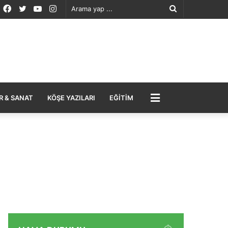
Facebook
Twitter
YouTube
Instagram
Arama
yap
...
MENÜ
R & SANAT
KÖŞE YAZILARI
EĞITIM
ır