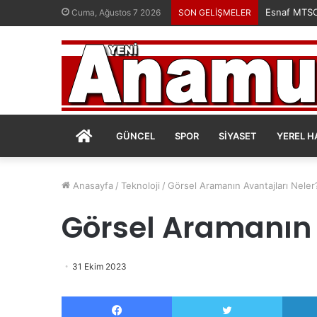
Esnaf MTSO’
Cuma, Ağustos 7 2026
SON GELİŞMELER
ANASAYFA
GÜNCEL
SPOR
SIYASET
YEREL H
Anasayfa
/
Teknoloji
/
Görsel Aramanın Avantajları Neler
Görsel Aramanın 
31 Ekim 2023
Facebook
Twitter