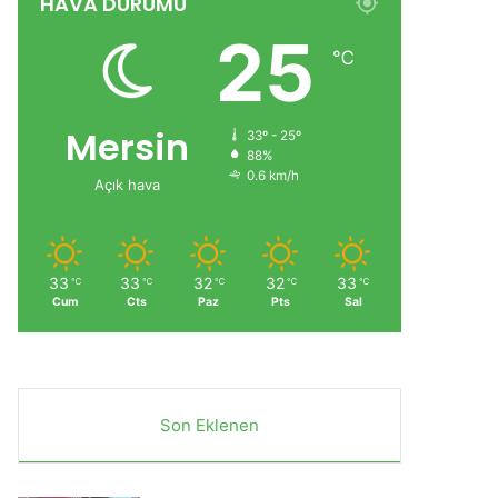
HAVA DURUMU
25
℃
Mersin
33º - 25º
88%
0.6 km/h
Açık hava
33
33
32
32
33
℃
℃
℃
℃
℃
Cum
Cts
Paz
Pts
Sal
Son Eklenen