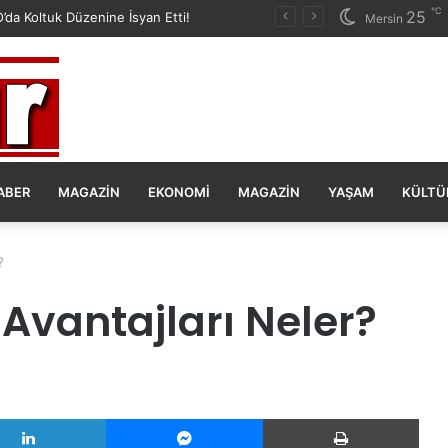
℃
25
da Koltuk Düzenine İsyan Etti!
Mersin
ABER
MAGAZIN
EKONOMI
MAGAZIN
YAŞAM
KÜLTÜ
?
Avantajları Neler?
LinkedIn
Messenger
Yazd