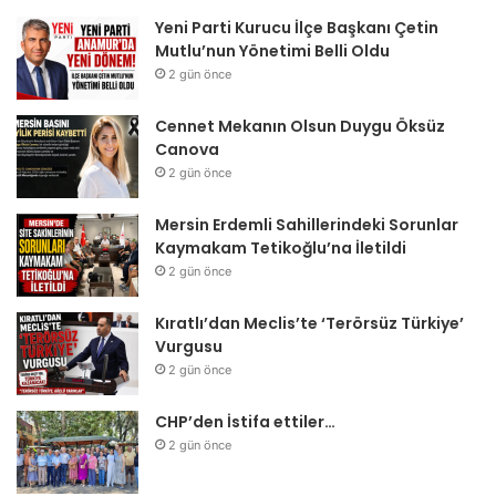
Yeni Parti Kurucu İlçe Başkanı Çetin
Mutlu’nun Yönetimi Belli Oldu
2 gün önce
Cennet Mekanın Olsun Duygu Öksüz
Canova
2 gün önce
Mersin Erdemli Sahillerindeki Sorunlar
Kaymakam Tetikoğlu’na İletildi
2 gün önce
Kıratlı’dan Meclis’te ‘Terörsüz Türkiye’
Vurgusu
2 gün önce
CHP’den İstifa ettiler…
2 gün önce