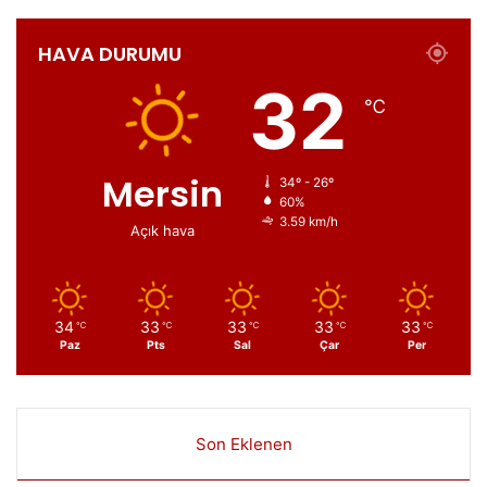
HAVA DURUMU
32
℃
Mersin
34º - 26º
60%
3.59 km/h
Açık hava
34
33
33
33
33
℃
℃
℃
℃
℃
Paz
Pts
Sal
Çar
Per
Son Eklenen