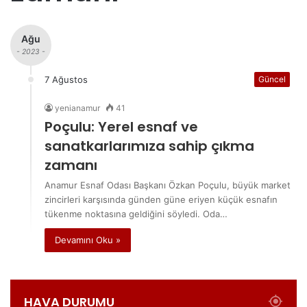
Ağu
- 2023 -
7 Ağustos
Güncel
yenianamur
41
Poçulu: Yerel esnaf ve
sanatkarlarımıza sahip çıkma
zamanı
Anamur Esnaf Odası Başkanı Özkan Poçulu, büyük market
zincirleri karşısında günden güne eriyen küçük esnafın
tükenme noktasına geldiğini söyledi. Oda…
Devamını Oku »
HAVA DURUMU