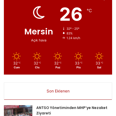
26
℃
Mersin
32º - 25º
83%
1.24 km/h
Açık hava
32
32
32
33
33
℃
℃
℃
℃
℃
Cum
Cts
Paz
Pts
Sal
Son Eklenen
ANTSO Yönetiminden MHP’ye Nezaket
Ziyareti