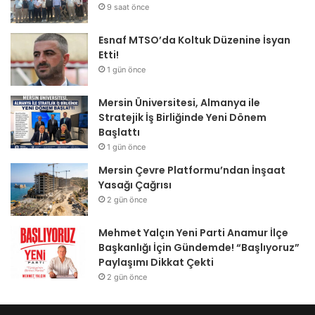
9 saat önce
Esnaf MTSO’da Koltuk Düzenine İsyan
Etti!
1 gün önce
Mersin Üniversitesi, Almanya ile
Stratejik İş Birliğinde Yeni Dönem
Başlattı
1 gün önce
Mersin Çevre Platformu’ndan İnşaat
Yasağı Çağrısı
2 gün önce
Mehmet Yalçın Yeni Parti Anamur İlçe
Başkanlığı İçin Gündemde! “Başlıyoruz”
Paylaşımı Dikkat Çekti
2 gün önce