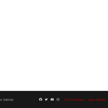
Facebook
Twitter
YouTube
Instagram
 Saklıdır
Veri Politikası
Yayın İlkeleri