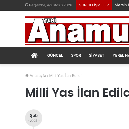
Perşembe, Ağustos 6 2026
SON GELİŞMELER
ANASAYFA
GÜNCEL
SPOR
SIYASET
YEREL H
Anasayfa
/
Milli Yas İlan Edildi
Milli Yas İlan Edil
Şub
- 2023 -