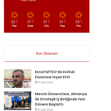
32
31
31
31
33
℃
℃
℃
℃
℃
Per
Cum
Cts
Paz
Pts
Son Eklenen
Esnaf MTSO’da Koltuk
Düzenine İsyan Etti!
6 saat önce
Mersin Üniversitesi, Almanya
ile Stratejik İş Birliğinde Yeni
Dönem Başlattı
6 saat önce