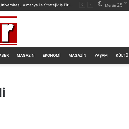
℃
25
Mersin Üniversitesi, Almanya ile Stratejik İş Birliğinde Yeni Dönem Başlattı
Mersin
ABER
MAGAZIN
EKONOMI
MAGAZIN
YAŞAM
KÜLTÜ
di