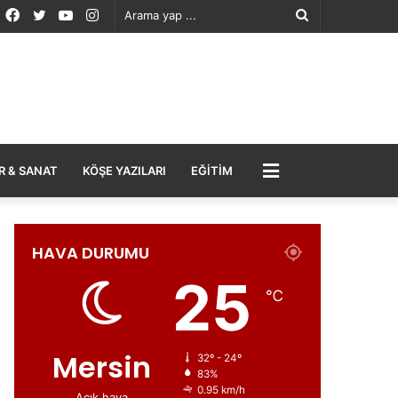
Facebook
Twitter
YouTube
Instagram
Arama
yap
...
MENÜ
R & SANAT
KÖŞE YAZILARI
EĞITIM
HAVA DURUMU
25
℃
Mersin
32º - 24º
83%
0.95 km/h
Açık hava