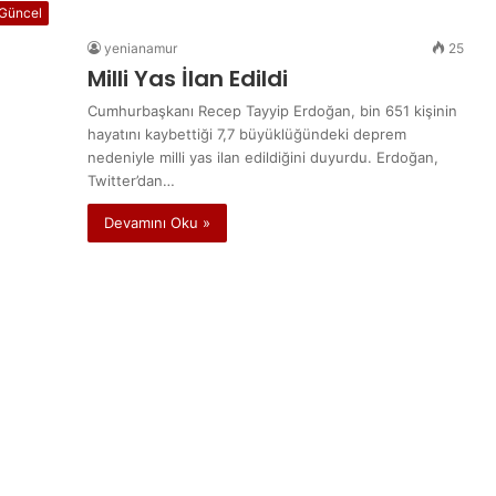
Güncel
yenianamur
25
Milli Yas İlan Edildi
Cumhurbaşkanı Recep Tayyip Erdoğan, bin 651 kişinin
hayatını kaybettiği 7,7 büyüklüğündeki deprem
nedeniyle milli yas ilan edildiğini duyurdu. Erdoğan,
Twitter’dan…
Devamını Oku »