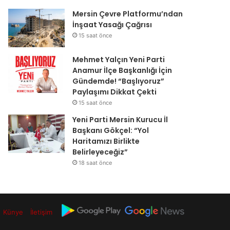
Mersin Çevre Platformu’ndan
İnşaat Yasağı Çağrısı
15 saat önce
Mehmet Yalçın Yeni Parti
Anamur İlçe Başkanlığı İçin
Gündemde! “Başlıyoruz”
Paylaşımı Dikkat Çekti
15 saat önce
Yeni Parti Mersin Kurucu İl
Başkanı Gökçel: “Yol
Haritamızı Birlikte
Belirleyeceğiz”
18 saat önce
Künye
İletişim