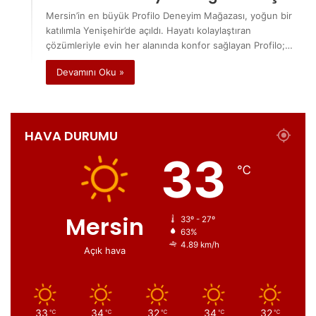
Mersin’in en büyük Profilo Deneyim Mağazası, yoğun bir
katılımla Yenişehir’de açıldı. Hayatı kolaylaştıran
çözümleriyle evin her alanında konfor sağlayan Profilo;…
Devamını Oku »
HAVA DURUMU
33
℃
Mersin
33º - 27º
63%
4.89 km/h
Açık hava
33
34
32
34
32
℃
℃
℃
℃
℃