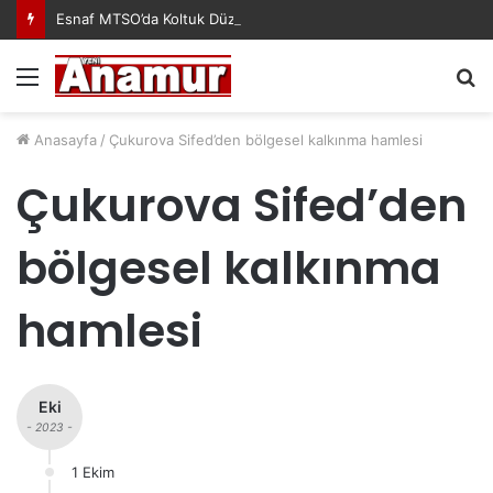
Esnaf MTSO’da Koltuk Düzenine İsyan Etti!
Menü
A
y
...
Anasayfa
/
Çukurova Sifed’den bölgesel kalkınma hamlesi
Çukurova Sifed’den
bölgesel kalkınma
hamlesi
Eki
- 2023 -
1 Ekim