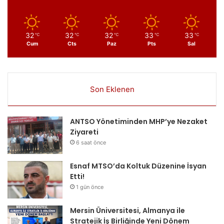
32
32
32
33
33
℃
℃
℃
℃
℃
Cum
Cts
Paz
Pts
Sal
Son Eklenen
ANTSO Yönetiminden MHP’ye Nezaket
Ziyareti
6 saat önce
Esnaf MTSO’da Koltuk Düzenine İsyan
Etti!
1 gün önce
Mersin Üniversitesi, Almanya ile
Stratejik İş Birliğinde Yeni Dönem