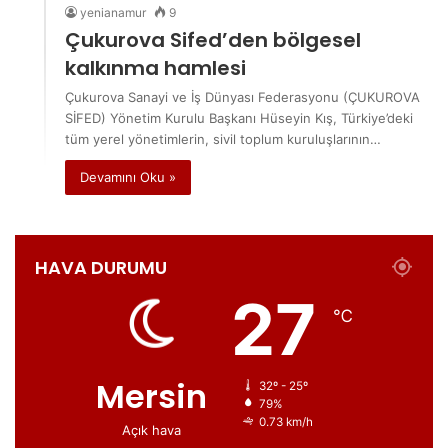
yenianamur
9
Çukurova Sifed’den bölgesel
kalkınma hamlesi
Çukurova Sanayi ve İş Dünyası Federasyonu (ÇUKUROVA
SİFED) Yönetim Kurulu Başkanı Hüseyin Kış, Türkiye’deki
tüm yerel yönetimlerin, sivil toplum kuruluşlarının…
Devamını Oku »
HAVA DURUMU
27
℃
Mersin
32º - 25º
79%
0.73 km/h
Açık hava