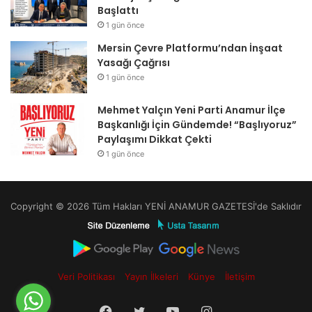
Başlattı
1 gün önce
Mersin Çevre Platformu’ndan İnşaat
Yasağı Çağrısı
1 gün önce
Mehmet Yalçın Yeni Parti Anamur İlçe
Başkanlığı İçin Gündemde! “Başlıyoruz”
Paylaşımı Dikkat Çekti
1 gün önce
Copyright © 2026 Tüm Hakları YENİ ANAMUR GAZETESİ'de Saklıdır
Veri Politikası
Yayın İlkeleri
Künye
İletişim
Facebook
Twitter
YouTube
Instagram