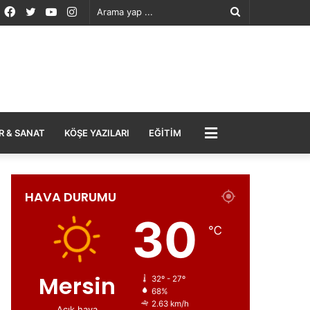
Facebook
Twitter
YouTube
Instagram
Arama
yap
...
MENÜ
R & SANAT
KÖŞE YAZILARI
EĞITIM
HAVA DURUMU
30
℃
Mersin
32º - 27º
68%
2.63 km/h
Açık hava