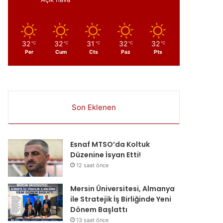
32
32
31
32
32
℃
℃
℃
℃
℃
Per
Cum
Cts
Paz
Pts
Son Eklenen
Esnaf MTSO’da Koltuk
Düzenine İsyan Etti!
12 saat önce
Mersin Üniversitesi, Almanya
ile Stratejik İş Birliğinde Yeni
Dönem Başlattı
13 saat önce