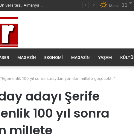
℃
30
Mersin Üniversitesi, Almanya ile Stratejik İş Birliğinde Yeni Dönem Başlattı
Mersin
ABER
MAGAZIN
EKONOMI
MAGAZIN
YAŞAM
KÜLTÜ
ız “Egemenlik 100 yıl sonra saraydan yeniden millete geçecektir”
aday adayı Şerife
enlik 100 yıl sonra
 millete