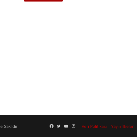
Facebook
Twitter
YouTube
Instagram
 Saklıdır
Veri Politikası
Yayın İlkeleri