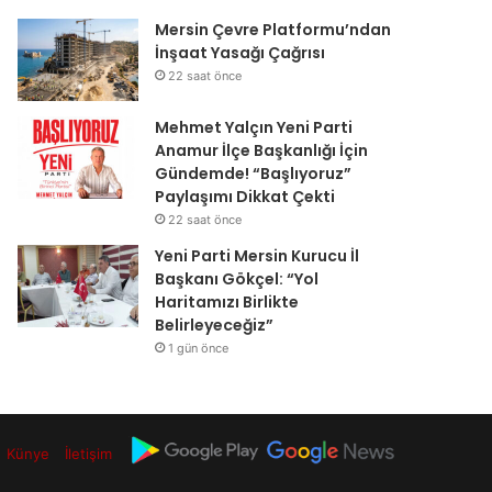
Mersin Çevre Platformu’ndan
İnşaat Yasağı Çağrısı
22 saat önce
Mehmet Yalçın Yeni Parti
Anamur İlçe Başkanlığı İçin
Gündemde! “Başlıyoruz”
Paylaşımı Dikkat Çekti
22 saat önce
Yeni Parti Mersin Kurucu İl
Başkanı Gökçel: “Yol
Haritamızı Birlikte
Belirleyeceğiz”
1 gün önce
Künye
İletişim