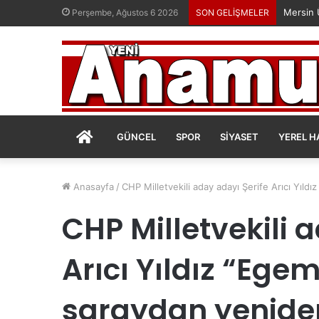
Perşembe, Ağustos 6 2026
SON GELİŞMELER
ANASAYFA
GÜNCEL
SPOR
SIYASET
YEREL H
Anasayfa
/
CHP Milletvekili aday adayı Şerife Arıcı Yıld
CHP Milletvekili 
Arıcı Yıldız “Egem
saraydan yeniden