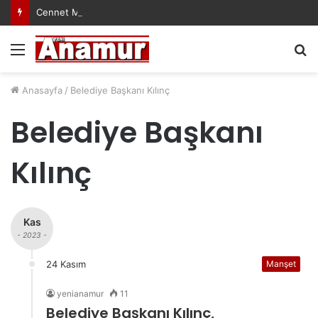
Cennet Mekanın Olsun Duygu Öksüz Canova
Menü
A
y
...
Anasayfa
/
Belediye Başkanı Kılınç
Belediye Başkanı
Kılınç
Kas
- 2023 -
24 Kasım
Manşet
yenianamur
11
Belediye Başkanı Kılınç,