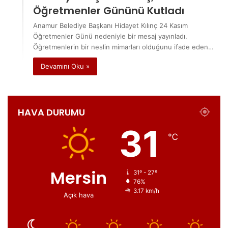
Öğretmenler Gününü Kutladı
Anamur Belediye Başkanı Hidayet Kılınç 24 Kasım
Öğretmenler Günü nedeniyle bir mesaj yayınladı.
Öğretmenlerin bir neslin mimarları olduğunu ifade eden…
Devamını Oku »
HAVA DURUMU
31
℃
Mersin
31º - 27º
76%
3.17 km/h
Açık hava