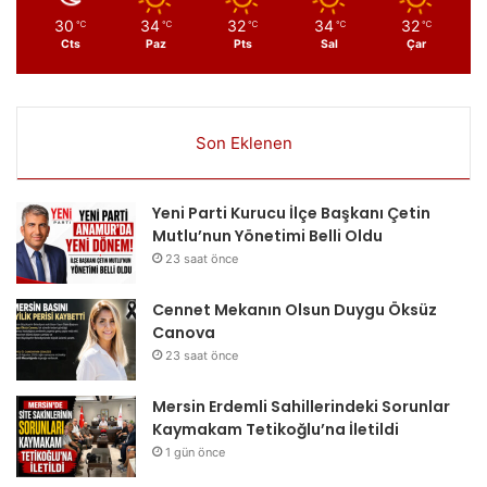
30
34
32
34
32
℃
℃
℃
℃
℃
Cts
Paz
Pts
Sal
Çar
Son Eklenen
Yeni Parti Kurucu İlçe Başkanı Çetin
Mutlu’nun Yönetimi Belli Oldu
23 saat önce
Cennet Mekanın Olsun Duygu Öksüz
Canova
23 saat önce
Mersin Erdemli Sahillerindeki Sorunlar
Kaymakam Tetikoğlu’na İletildi
1 gün önce