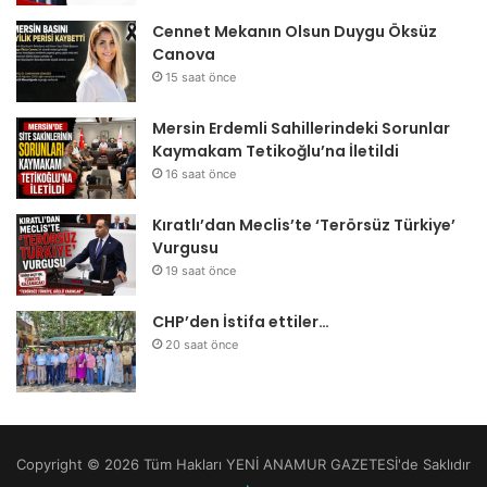
Cennet Mekanın Olsun Duygu Öksüz
Canova
15 saat önce
Mersin Erdemli Sahillerindeki Sorunlar
Kaymakam Tetikoğlu’na İletildi
16 saat önce
Kıratlı’dan Meclis’te ‘Terörsüz Türkiye’
Vurgusu
19 saat önce
CHP’den İstifa ettiler…
20 saat önce
Copyright © 2026 Tüm Hakları YENİ ANAMUR GAZETESİ'de Saklıdır