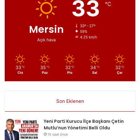
33
℃
Mersin
33º - 27º
59%
4.25 km/h
Açık hava
33
35
32
34
32
℃
℃
℃
℃
℃
Cts
Paz
Pts
Sal
Çar
Son Eklenen
Yeni Parti Kurucu İlçe Başkanı Çetin
Mutlu’nun Yönetimi Belli Oldu
15 saat önce