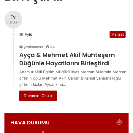
Eyl
- 2023 -
19 Eylül
Manşet
yenianamur
44
Ayça & Mehmet Akif Muhteşem
Düğünle Hayatlarını Birleştirdi
Anamur Milli Eğitim Müdürü İlyas Mercan &Nermin Mercan
çiftinin oğlu Mehmet Akif, Canan & Kemal Şahismailoğlu
çiftinin kızları Ayça, kına…
Devamını Oku »
HAVA DURUMU