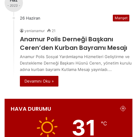
- 2023 -
26 Haziran
Manşet
yenianamur
21
Anamur Polis Derneği Başkanı
Ceren’den Kurban Bayramı Mesajı
Anamur Polis Sosyal Yardımlaşma Hizmetleri Geliştirme ve
Destekleme Derneği Başkanı Hüsnü Ceren, yönetim kurulu
adına kurban bayramı Kutlama Mesajı yayınladı.…
Devamını Oku »
HAVA DURUMU
31
℃