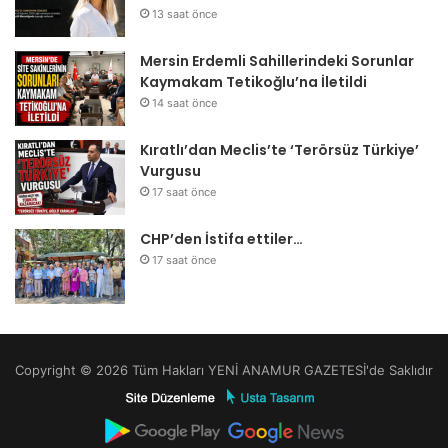
13 saat önce
Mersin Erdemli Sahillerindeki Sorunlar
Kaymakam Tetikoğlu’na İletildi
14 saat önce
Kıratlı’dan Meclis’te ‘Terörsüz Türkiye’
Vurgusu
17 saat önce
CHP’den İstifa ettiler…
17 saat önce
Copyright © 2026 Tüm Hakları YENİ ANAMUR GAZETESİ'de Saklıdır