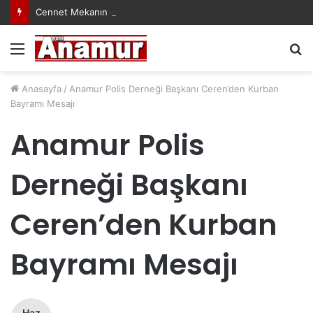
Cennet Mekanın Olsun Duygu Öksüz Canova
Menü
A
y
...
Anasayfa
/
Anamur Polis Derneği Başkanı Ceren’den Kurban
Bayramı Mesajı
Anamur Polis
Derneği Başkanı
Ceren’den Kurban
Bayramı Mesajı
Haz