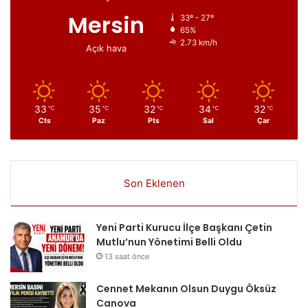
Mersin
33º - 27º
65%
2.73 km/h
Açık hava
33
35
32
34
32
℃
℃
℃
℃
℃
Cts
Paz
Pts
Sal
Çar
Son Eklenen
Yeni Parti Kurucu İlçe Başkanı Çetin
Mutlu’nun Yönetimi Belli Oldu
13 saat önce
Cennet Mekanın Olsun Duygu Öksüz
Canova