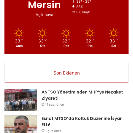
Mersin
33º - 25º
88%
0.6 km/h
Açık hava
33
33
32
32
33
℃
℃
℃
℃
℃
Cum
Cts
Paz
Pts
Sal
Son Eklenen
ANTSO Yönetiminden MHP’ye Nezaket
Ziyareti
11 saat önce
Esnaf MTSO’da Koltuk Düzenine İsyan
Etti!
1 gün önce