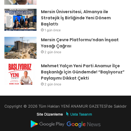
Mersin Üniversitesi, Almanya ile
Stratejik İş Birliğinde Yeni Dönem
Başlattı
1 gün önce
Mersin Çevre Platformu’ndan İnşaat
Yasağı Çağrısı
2 gün önce
Mehmet Yalçın Yeni Parti Anamur İlçe
Başkanlığı İçin Gündemde! “Başlıyoruz”
Paylaşımı Dikkat Çekti
2 gün önce
Copyright © 2026 Tüm Hakları YENİ ANAMUR GAZETESİ'de Saklıdır