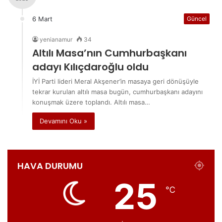
6 Mart
Güncel
yenianamur
34
Altılı Masa’nın Cumhurbaşkanı
adayı Kılıçdaroğlu oldu
İYİ Parti lideri Meral Akşener’in masaya geri dönüşüyle
tekrar kurulan altılı masa bugün, cumhurbaşkanı adayını
konuşmak üzere toplandı. Altılı masa…
Devamını Oku »
HAVA DURUMU
25
℃