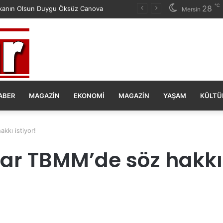
℃
28
anın Olsun Duygu Öksüz Canova
Mersin
ABER
MAGAZIN
EKONOMI
MAGAZIN
YAŞAM
KÜLTÜ
kkı istiyor!
ar TBMM’de söz hakkı 