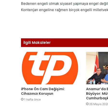
Bedenen engeli olmak siyaset yapmaya engel değild
Kontenjan engeline rağmen birçok engelli milletvekil
İlgili Makaleler
iPhone Ön Cam Değişimi:
Anamur’da B
Cihazınızı Koruyun
Büyüyor: Mü
Cumhurbaşk
1 hafta önce
26 Mayıs 202