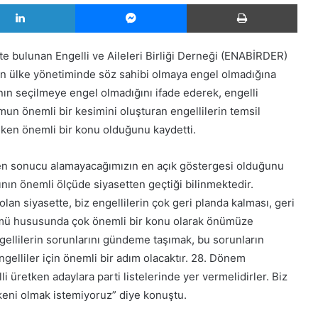
LinkedIn
Messenger
Yazd
e bulunan Engelli ve Aileleri Birliği Derneği (ENABİRDER)
n ülke yönetiminde söz sahibi olmaya engel olmadığına
nın seçilmeye engel olmadığını ifade ederek, engelli
un önemli bir kesimini oluşturan engellilerin temsil
ken önemli bir konu olduğunu kaydetti.
len sonucu alamayacağımızın en açık göstergesi olduğunu
nın önemli ölçüde siyasetten geçtiği bilinmektedir.
lan siyasette, biz engellilerin çok geri planda kalması, geri
özümü hususunda çok önemli bir konu olarak önümüze
ngellilerin sorunlarını gündeme taşımak, bu sorunların
gelliler için önemli bir adım olacaktır. 28. Dönem
li üretken adaylara parti listelerinde yer vermelidirler. Biz
nkeni olmak istemiyoruz” diye konuştu.