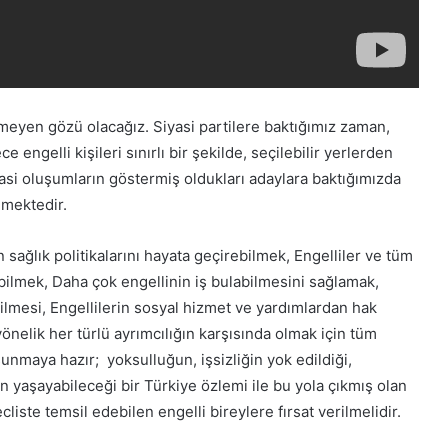
eyen gözü olacağız. Siyasi partilere baktığımız zaman,
 engelli kişileri sınırlı bir şekilde, seçilebilir yerlerden
asi oluşumların göstermiş oldukları adaylara baktığımızda
lmektedir.
in sağlık politikalarını hayata geçirebilmek, Engelliler ve tüm
tabilmek, Daha çok engellinin iş bulabilmesini sağlamak,
bilmesi, Engellilerin sosyal hizmet ve yardımlardan hak
 yönelik her türlü ayrımcılığın karşısında olmak için tüm
unmaya hazır; yoksulluğun, işsizliğin yok edildiği,
 yaşayabileceği bir Türkiye özlemi ile bu yola çıkmış olan
liste temsil edebilen engelli bireylere fırsat verilmelidir.