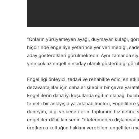
“Onların yürüyemeyen ayağı, duymayan kulağı, görm
hiçbirinde engelliye yeterince yer verilmediği, sadece
aday gösterdikleri görülmektedir. Aynı zamanda siy
yine çok az engellinin aday olarak gösterildiği görü
Engeliliği önleyici, tedavi ve rehabilite edici en etk
dezavantajlılar için daha erişilebilir bir çevre yara
Engellilerin daha iyi koşullarda eğitim olanağı bula
temelli bir anlayışla yararlanabilmeleri, Engellilere
deneyim, bilgi ve becerilerini toplumun hizmetine s
engelliler dâhil kimsenin “ötelenmeden dışlanmadan
üretken o koltuğun hakkını verebilen, engellileri mec