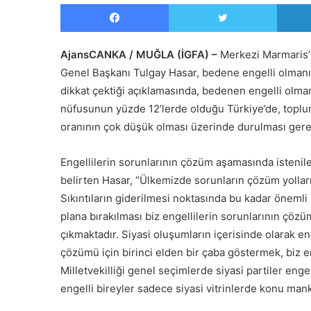
Facebook
Twitter
AjansCANKA / MUĞLA (İGFA) –
Merkezi Marmaris’t
Genel Başkanı Tulgay Hasar, bedene engelli olmanı
dikkat çektiği açıklamasında, bedenen engelli olma
nüfusunun yüzde 12’lerde olduğu Türkiye’de, toplum
oranının çok düşük olması üzerinde durulması gere
Engellilerin sorunlarının çözüm aşamasında isteni
belirten Hasar, “Ülkemizde sorunların çözüm yolları
Sıkıntıların giderilmesi noktasında bu kadar önemli o
plana bırakılması biz engellilerin sorunlarının ç
çıkmaktadır. Siyasi oluşumların içerisinde olarak e
çözümü için birinci elden bir çaba göstermek, biz en
Milletvekilliği genel seçimlerde siyasi partiler engel
engelli bireyler sadece siyasi vitrinlerde konu ma