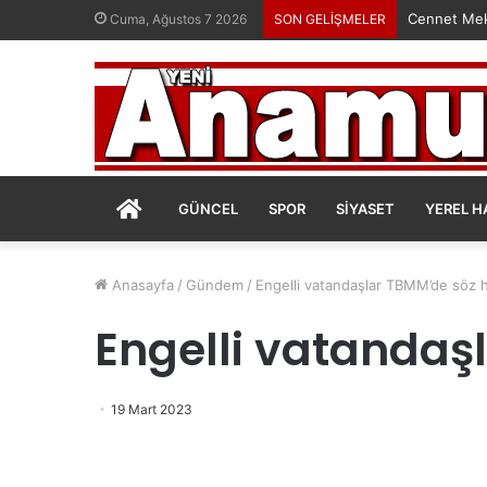
Cennet Mek
Cuma, Ağustos 7 2026
SON GELİŞMELER
ANASAYFA
GÜNCEL
SPOR
SIYASET
YEREL H
Anasayfa
/
Gündem
/
Engelli vatandaşlar TBMM’de söz ha
Engelli vatandaşl
19 Mart 2023