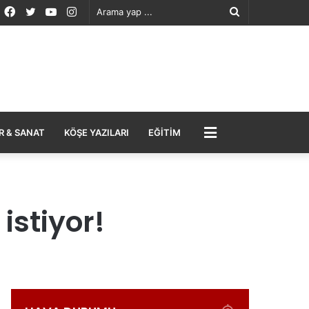
Facebook
Twitter
YouTube
Instagram
Arama
yap
...
MENÜ
R & SANAT
KÖŞE YAZILARI
EĞITIM
istiyor!