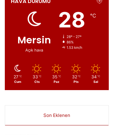
HAVA DURUMU
ır
28
℃
Mersin
28º - 27º
86%
1.53 km/h
Açık hava
27
33
35
32
34
℃
℃
℃
℃
℃
Cum
Cts
Paz
Pts
Sal
Son Eklenen