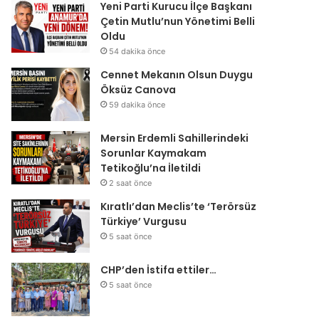
Yeni Parti Kurucu İlçe Başkanı
Çetin Mutlu’nun Yönetimi Belli
Oldu
54 dakika önce
Cennet Mekanın Olsun Duygu
Öksüz Canova
59 dakika önce
Mersin Erdemli Sahillerindeki
Sorunlar Kaymakam
Tetikoğlu’na İletildi
2 saat önce
Kıratlı’dan Meclis’te ‘Terörsüz
Türkiye’ Vurgusu
5 saat önce
CHP’den İstifa ettiler…
5 saat önce