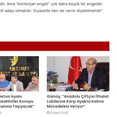
ir. Ama “kontenjan engeli” çok daha büyük bir engeldir.
i adayı olmalıdır. Siyasette ben de varım diyebilmelidir”
eton İsyanı
Gümüş: “Anadolu Çiftçisi İthalat
teahhitler Konuyu
Lobilerine Karşı Ayakta Kalma
anına Taşıyacak”
Mücadelesi Veriyor”
6
5 Mart 2026