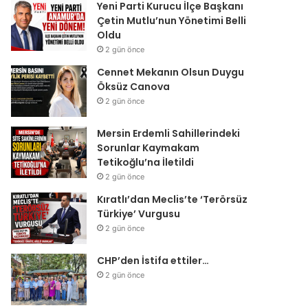
Yeni Parti Kurucu İlçe Başkanı
Çetin Mutlu’nun Yönetimi Belli
Oldu
2 gün önce
Cennet Mekanın Olsun Duygu
Öksüz Canova
2 gün önce
Mersin Erdemli Sahillerindeki
Sorunlar Kaymakam
Tetikoğlu’na İletildi
2 gün önce
Kıratlı’dan Meclis’te ‘Terörsüz
Türkiye’ Vurgusu
2 gün önce
CHP’den İstifa ettiler…
2 gün önce