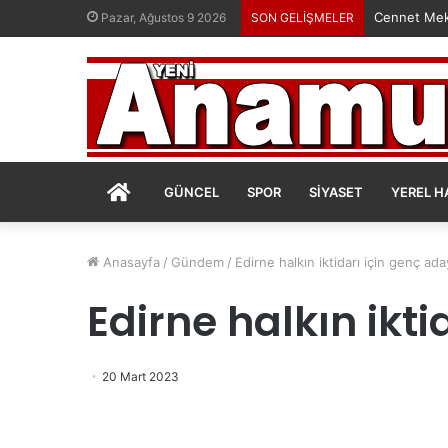
Cennet Mek
Pazar, Ağustos 9 2026
SON GELİŞMELER
ANASAYFA
GÜNCEL
SPOR
SIYASET
YEREL H
Anasayfa
/
Gündem
/
Edirne halkın iktidarı için genç ada
Edirne halkın ikti
20 Mart 2023