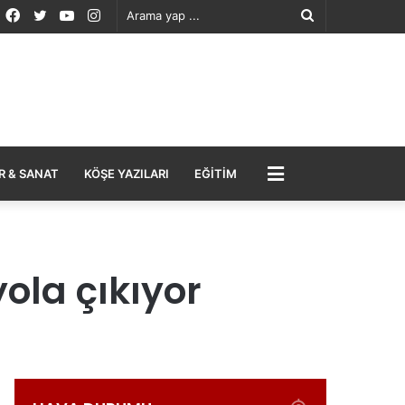
Facebook
Twitter
YouTube
Instagram
Arama
yap
...
MENÜ
R & SANAT
KÖŞE YAZILARI
EĞITIM
yola çıkıyor