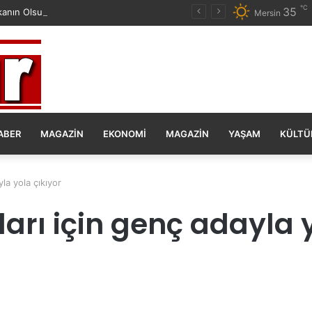
℃
35
anın Olsun Duygu Öksüz Canova
Mersin
ABER
MAGAZIN
EKONOMI
MAGAZIN
YAŞAM
KÜLTÜ
yla yola çıkıyor
darı için genç adayla 