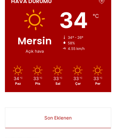
HAVA DURUMU
ır
34
℃
Mersin
34º - 26º
58%
4.55 km/h
Açık hava
34
33
33
33
33
℃
℃
℃
℃
℃
Paz
Pts
Sal
Çar
Per
Son Eklenen