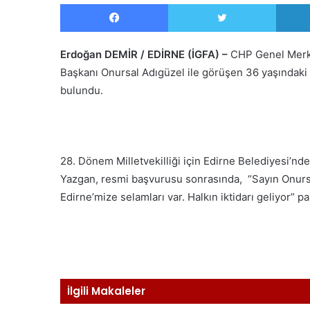
Facebook
Twitter
Erdoğan DEMİR / EDİRNE (İGFA) –
CHP Genel Merke
Başkanı Onursal Adıgüzel ile görüşen 36 yaşındaki 
bulundu.
28. Dönem Milletvekilliği için Edirne Belediyesi’nd
Yazgan, resmi başvurusu sonrasında, “Sayın Onursa
Edirne’mize selamları var. Halkın iktidarı geliyor” 
İlgili Makaleler