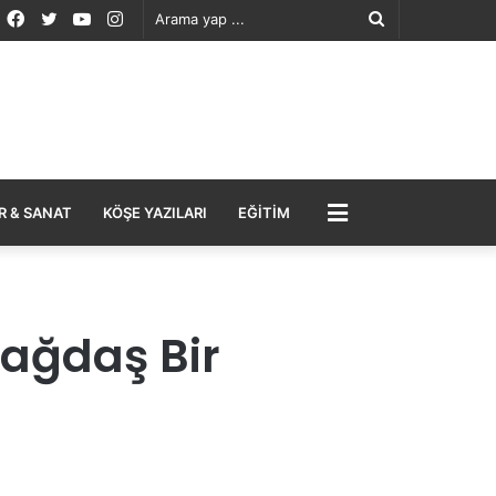
Facebook
Twitter
YouTube
Instagram
Arama
yap
...
MENÜ
R & SANAT
KÖŞE YAZILARI
EĞITIM
ağdaş Bir