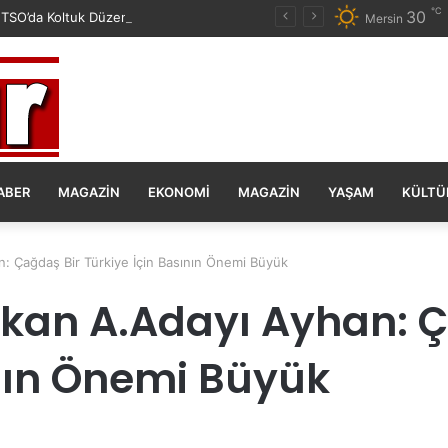
℃
30
TSO’da Koltuk Düzenine İsyan Etti!
Mersin
ABER
MAGAZIN
EKONOMI
MAGAZIN
YAŞAM
KÜLTÜ
: Çağdaş Bir Türkiye İçin Basının Önemi Büyük
kan A.Adayı Ayhan: Ç
ının Önemi Büyük