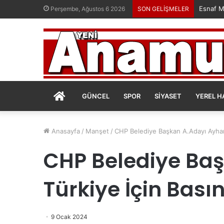
Esnaf M
Perşembe, Ağustos 6 2026
SON GELİŞMELER
ANASAYFA
GÜNCEL
SPOR
SIYASET
YEREL H
Anasayfa
/
Manşet
/
CHP Belediye Başkan A.Adayı Ayhan
CHP Belediye Baş
Türkiye İçin Bas
9 Ocak 2024