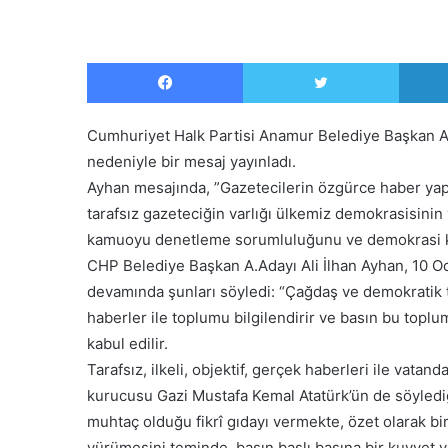
Facebook
Twitter
Cumhuriyet Halk Partisi Anamur Belediye Başkan A.
nedeniyle bir mesaj yayınladı.
Ayhan mesajında, ”Gazetecilerin özgürce haber yap
tarafsız gazeteciğin varlığı ülkemiz demokrasisinin 
kamuoyu denetleme sorumluluğunu ve demokrasi kü
CHP Belediye Başkan A.Adayı Ali İlhan Ayhan, 10 O
devamında şunları söyledi: “Çağdaş ve demokratik to
haberler ile toplumu bilgilendirir ve basın bu top
kabul edilir.
Tarafsız, ilkeli, objektif, gerçek haberleri ile vat
kurucusu Gazi Mustafa Kemal Atatürk’ün de söylediği
muhtaç olduğu fikrî gıdayı vermekte, özet olarak bi
yürümesini teminde, basın başlı başına bir kuvvet v