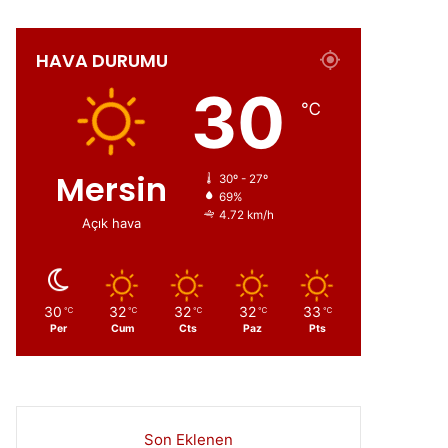
HAVA DURUMU
ır
30
℃
Mersin
30º - 27º
69%
4.72 km/h
Açık hava
30
32
32
32
33
℃
℃
℃
℃
℃
Per
Cum
Cts
Paz
Pts
Son Eklenen