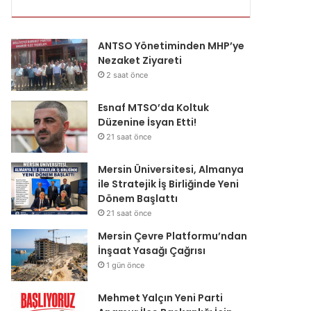
ANTSO Yönetiminden MHP’ye
Nezaket Ziyareti
2 saat önce
Esnaf MTSO’da Koltuk
Düzenine İsyan Etti!
21 saat önce
Mersin Üniversitesi, Almanya
ile Stratejik İş Birliğinde Yeni
Dönem Başlattı
21 saat önce
Mersin Çevre Platformu’ndan
İnşaat Yasağı Çağrısı
1 gün önce
Mehmet Yalçın Yeni Parti