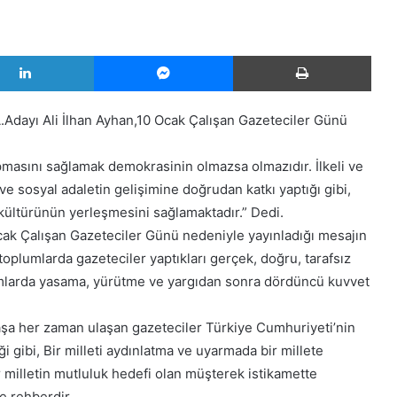
LinkedIn
Messenger
Yazd
Adayı Ali İlhan Ayhan,10 Ocak Çalışan Gazeteciler Günü
masını sağlamak demokrasinin olmazsa olmazıdır. İlkeli ve
ve sosyal adaletin gelişimine doğrudan katkı yaptığı gibi,
ltürünün yerleşmesini sağlamaktadır.” Dedi.
cak Çalışan Gazeteciler Günü nedeniyle yayınladığı mesajın
plumlarda gazeteciler yaptıkları gerçek, doğru, tarafsız
lumlarda yasama, yürütme ve yargıdan sonra dördüncü kuvvet
andaşa her zaman ulaşan gazeteciler Türkiye Cumhuriyeti’nin
 gibi, Bir milleti aydınlatma ve uyarmada bir millete
r milletin mutluluk hedefi olan müşterek istikamette
e rehberdir.