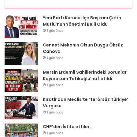
Yeni Parti Kurucu İlçe Başkanı Çetin
Mutlu’nun Yönetimi Belli Oldu
1 gün önce
Cennet Mekanın Olsun Duygu Öksüz
Canova
1 gün önce
Mersin Erdemli Sahillerindeki Sorunlar
Kaymakam Tetikoğlu’na İletildi
1 gün önce
Kıratlı’dan Meclis’te ‘Terörsüz Türkiye’
Vurgusu
1 gün önce
CHP’den İstifa ettiler…
1 gün önce