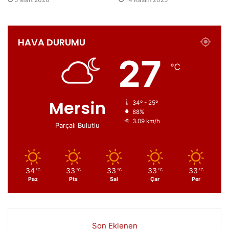
HAVA DURUMU
27
℃
Mersin
34º - 25º
88%
3.09 km/h
Parçalı Bulutlu
34
33
33
33
33
℃
℃
℃
℃
℃
Paz
Pts
Sal
Çar
Per
Son Eklenen