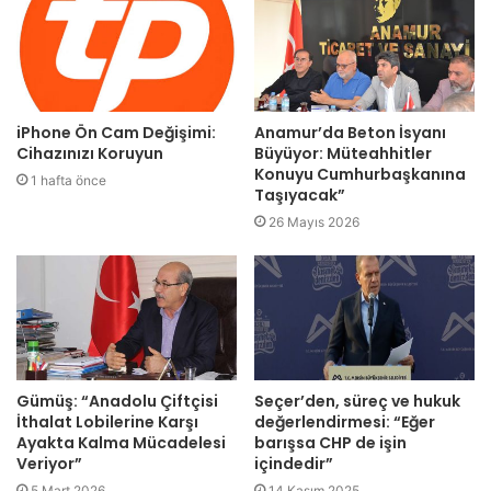
iPhone Ön Cam Değişimi:
Anamur’da Beton İsyanı
Cihazınızı Koruyun
Büyüyor: Müteahhitler
Konuyu Cumhurbaşkanına
1 hafta önce
Taşıyacak”
26 Mayıs 2026
Gümüş: “Anadolu Çiftçisi
Seçer’den, süreç ve hukuk
İthalat Lobilerine Karşı
değerlendirmesi: “Eğer
Ayakta Kalma Mücadelesi
barışsa CHP de işin
Veriyor”
içindedir”
5 Mart 2026
14 Kasım 2025