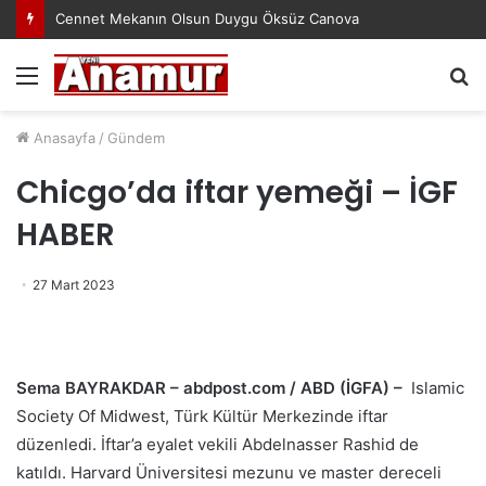
Cennet Mekanın Olsun Duygu Öksüz Canova
Menü
A
y
...
Anasayfa
/
Gündem
Chicgo’da iftar yemeği – İGF
HABER
27 Mart 2023
Sema BAYRAKDAR – abdpost.com / ABD (İGFA) –
Islamic
Society Of Midwest, Türk Kültür Merkezinde iftar
düzenledi. İftar’a eyalet vekili Abdelnasser Rashid de
katıldı. Harvard Üniversitesi mezunu ve master dereceli