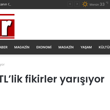
℃
33
anın Olsun Duygu Öksüz Canova
Mersin
ABER
MAGAZIN
EKONOMI
MAGAZIN
YAŞAM
KÜLTÜ
ıyor
’lik fikirler yarışıyor