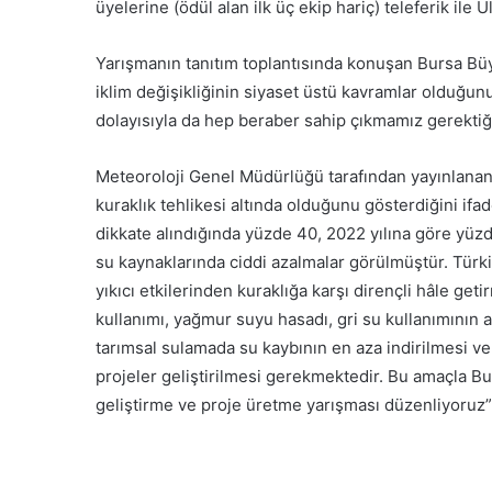
üyelerine (ödül alan ilk üç ekip hariç) teleferik ile 
Yarışmanın tanıtım toplantısında konuşan Bursa Büy
iklim değişikliğinin siyaset üstü kavramlar olduğun
dolayısıyla da hep beraber sahip çıkmamız gerektiği
Meteoroloji Genel Müdürlüğü tarafından yayınlanan 2
kuraklık tehlikesi altında olduğunu gösterdiğini ifa
dikkate alındığında yüzde 40, 2022 yılına göre yüzd
su kaynaklarında ciddi azalmalar görülmüştür. Türkiye
yıkıcı etkilerinden kuraklığa karşı dirençli hâle getir
kullanımı, yağmur suyu hasadı, gri su kullanımının a
tarımsal sulamada su kaybının en aza indirilmesi ve d
projeler geliştirilmesi gerekmektedir. Bu amaçla Bur
geliştirme ve proje üretme yarışması düzenliyoruz”