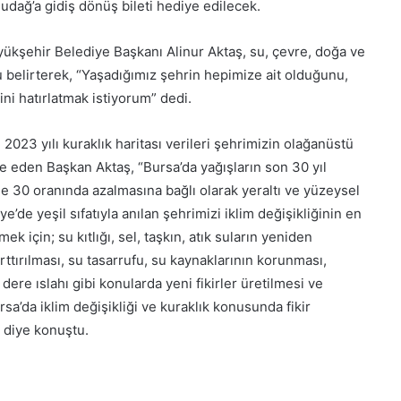
Uludağ’a gidiş dönüş bileti hediye edilecek.
ükşehir Belediye Başkanı Alinur Aktaş, su, çevre, doğa ve
u belirterek, “Yaşadığımız şehrin hepimize ait olduğunu,
ni hatırlatmak istiyorum” dedi.
023 yılı kuraklık haritası verileri şehrimizin olağanüstü
de eden Başkan Aktaş, “Bursa’da yağışların son 30 yıl
e 30 oranında azalmasına bağlı olarak yeraltı ve yüzeysel
’de yeşil sıfatıyla anılan şehrimizi iklim değişikliğinin en
mek için; su kıtlığı, sel, taşkın, atık suların yeniden
rttırılması, su tasarrufu, su kaynaklarının korunması,
ere ıslahı gibi konularda yeni fikirler üretilmesi ve
sa’da iklim değişikliği ve kuraklık konusunda fikir
 diye konuştu.