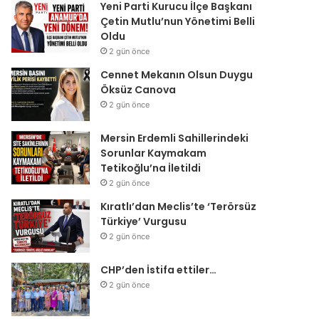
Yeni Parti Kurucu İlçe Başkanı
Çetin Mutlu’nun Yönetimi Belli
Oldu
2 gün önce
Cennet Mekanın Olsun Duygu
Öksüz Canova
2 gün önce
Mersin Erdemli Sahillerindeki
Sorunlar Kaymakam
Tetikoğlu’na İletildi
2 gün önce
Kıratlı’dan Meclis’te ‘Terörsüz
Türkiye’ Vurgusu
2 gün önce
CHP’den İstifa ettiler…
2 gün önce