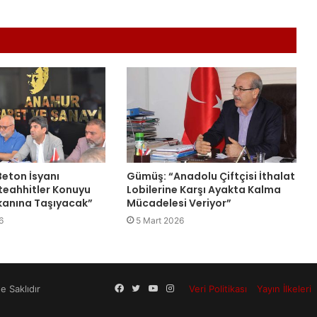
eton İsyanı
Gümüş: “Anadolu Çiftçisi İthalat
teahhitler Konuyu
Lobilerine Karşı Ayakta Kalma
anına Taşıyacak”
Mücadelesi Veriyor”
6
5 Mart 2026
Facebook
Twitter
YouTube
Instagram
 Saklıdır
Veri Politikası
Yayın İlkeleri