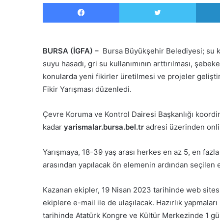
Facebook
Twitter
BURSA (İGFA) –
Bursa Büyükşehir Belediyesi; su kıt
suyu hasadı, gri su kullanımının arttırılması, şebeke
konularda yeni fikirler üretilmesi ve projeler gelişt
Fikir Yarışması düzenledi.
Çevre Koruma ve Kontrol Dairesi Başkanlığı koord
kadar
yarismalar.bursa.bel.tr
adresi üzerinden onli
Yarışmaya, 18-39 yaş arası herkes en az 5, en fazla
arasından yapılacak ön elemenin ardından seçilen e
Kazanan ekipler, 19 Nisan 2023 tarihinde web sites
ekiplere e-mail ile de ulaşılacak. Hazırlık yapmala
tarihinde Atatürk Kongre ve Kültür Merkezinde 1 gü