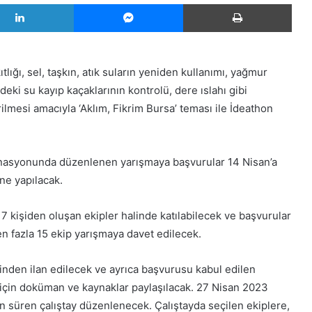
LinkedIn
Messenger
Yazd
lığı, sel, taşkın, atık suların yeniden kullanımı, yağmur
deki su kayıp kaçaklarının kontrolü, dere ıslahı gibi
irilmesi amacıyla ‘Aklım, Fikrim Bursa’ teması ile İdeathon
inasyonunda düzenlenen yarışmaya başvurular 14 Nisan’a
ne yapılacak.
 7 kişiden oluşan ekipler halinde katılabilecek ve başvurular
n fazla 15 ekip yarışmaya davet edilecek.
inden ilan edilecek ve ayrıca başvurusu kabul edilen
rı için doküman ve kaynaklar paylaşılacak. 27 Nisan 2023
n süren çalıştay düzenlenecek. Çalıştayda seçilen ekiplere,