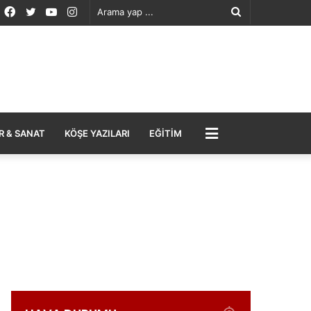
Facebook
Twitter
YouTube
Instagram
Arama
yap
...
MENÜ
R & SANAT
KÖŞE YAZILARI
EĞITIM