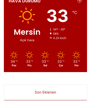
HAVA DURUMU
ır
33
℃
Mersin
34º - 26º
58%
4.25 km/h
Açık hava
34
33
33
33
33
℃
℃
℃
℃
℃
Paz
Pts
Sal
Çar
Per
Son Eklenen