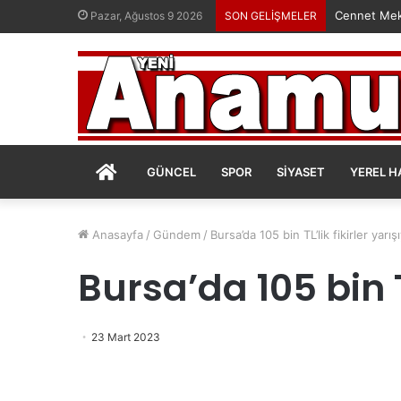
Cennet Mek
Pazar, Ağustos 9 2026
SON GELİŞMELER
ANASAYFA
GÜNCEL
SPOR
SIYASET
YEREL H
Anasayfa
/
Gündem
/
Bursa’da 105 bin TL’lik fikirler yarış
Bursa’da 105 bin TL
23 Mart 2023