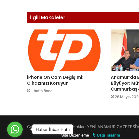
İlgili Makaleler
iPhone Ön Cam Değişimi:
Anamur’da B
Cihazınızı Koruyun
Büyüyor: Mü
Cumhurbaşk
1 hafta önce
26 Mayıs 202
Copyright © 2026 Tüm Hakları YENİ ANAMUR GAZETESİ'de
Haber İhbar Hattı