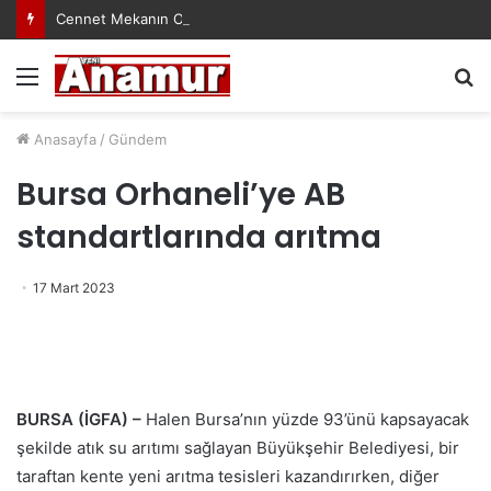
Cennet Mekanın Olsun Duygu Öksüz Canova
Menü
A
y
...
Anasayfa
/
Gündem
Bursa Orhaneli’ye AB
standartlarında arıtma
17 Mart 2023
BURSA (İGFA) –
Halen Bursa’nın yüzde 93’ünü kapsayacak
şekilde atık su arıtımı sağlayan Büyükşehir Belediyesi, bir
taraftan kente yeni arıtma tesisleri kazandırırken, diğer