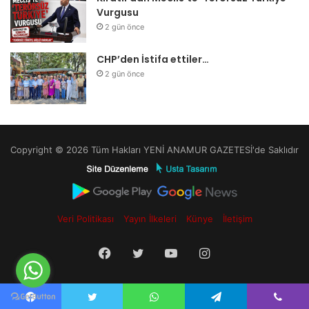
Vurgusu
2 gün önce
CHP’den İstifa ettiler…
2 gün önce
Copyright © 2026 Tüm Hakları YENİ ANAMUR GAZETESİ'de Saklıdır
Veri Politikası
Yayın İlkeleri
Künye
İletişim
Facebook
Twitter
YouTube
Instagram