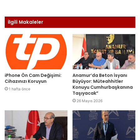
İlgili Makaleler
iPhone Ön Cam Değişimi:
Anamur’da Beton İsyanı
Cihazınızı Koruyun
Büyüyor: Müteahhitler
Konuyu Cumhurbaşkanına
1 hafta önce
Taşıyacak”
26 Mayıs 2026