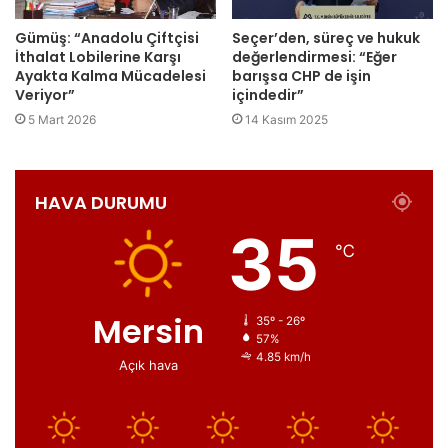
Gümüş: “Anadolu Çiftçisi
Seçer’den, süreç ve hukuk
İthalat Lobilerine Karşı
değerlendirmesi: “Eğer
Ayakta Kalma Mücadelesi
barışsa CHP de işin
Veriyor”
içindedir”
5 Mart 2026
14 Kasım 2025
HAVA DURUMU
35
℃
Mersin
35º - 26º
57%
4.85 km/h
Açık hava