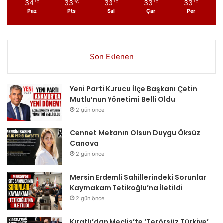
34
33
33
33
33
℃
℃
℃
℃
℃
Paz
Pts
Sal
Çar
Per
Son Eklenen
Yeni Parti Kurucu İlçe Başkanı Çetin
Mutlu’nun Yönetimi Belli Oldu
2 gün önce
Cennet Mekanın Olsun Duygu Öksüz
Canova
2 gün önce
Mersin Erdemli Sahillerindeki Sorunlar
Kaymakam Tetikoğlu’na İletildi
2 gün önce
Kıratlı’dan Meclis’te ‘Terörsüz Türkiye’