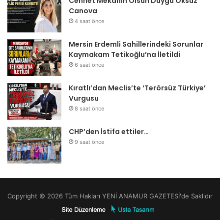
Cennet Mekanın Olsun Duygu Öksüz
Canova
4 saat önce
Mersin Erdemli Sahillerindeki Sorunlar
Kaymakam Tetikoğlu’na İletildi
6 saat önce
Kıratlı’dan Meclis’te ‘Terörsüz Türkiye’
Vurgusu
8 saat önce
CHP’den İstifa ettiler…
9 saat önce
Copyright © 2026 Tüm Hakları YENİ ANAMUR GAZETESİ'de Saklıdır