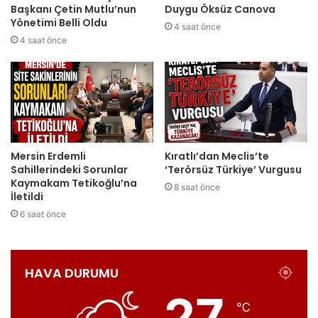
Başkanı Çetin Mutlu’nun
Duygu Öksüz Canova
Yönetimi Belli Oldu
4 saat önce
4 saat önce
Mersin Erdemli
Kıratlı’dan Meclis’te
Sahillerindeki Sorunlar
‘Terörsüz Türkiye’ Vurgusu
Kaymakam Tetikoğlu’na
8 saat önce
İletildi
6 saat önce
HAVA DURUMU
27
℃