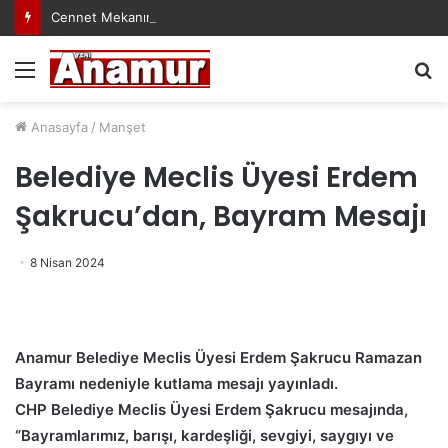
Cennet Mekanın Olsun Duygu Öksüz Canova
Menü
A
y
...
Anasayfa
/
Manşet
Belediye Meclis Üyesi Erdem
Şakrucu’dan, Bayram Mesajı
8 Nisan 2024
Anamur Belediye Meclis Üyesi Erdem Şakrucu Ramazan
Bayramı nedeniyle kutlama mesajı yayınladı.
CHP Belediye Meclis Üyesi Erdem Şakrucu mesajında,
“Bayramlarımız, barışı, kardeşliği, sevgiyi, saygıyı ve