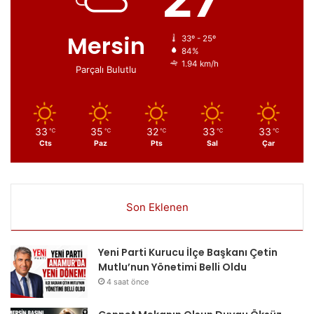
Mersin
33º - 25º
84%
1.94 km/h
Parçalı Bulutlu
33
35
32
33
33
℃
℃
℃
℃
℃
Cts
Paz
Pts
Sal
Çar
Son Eklenen
Yeni Parti Kurucu İlçe Başkanı Çetin
Mutlu’nun Yönetimi Belli Oldu
4 saat önce