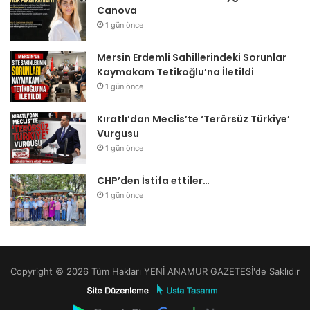
Canova
1 gün önce
Mersin Erdemli Sahillerindeki Sorunlar
Kaymakam Tetikoğlu’na İletildi
1 gün önce
Kıratlı’dan Meclis’te ‘Terörsüz Türkiye’
Vurgusu
1 gün önce
CHP’den İstifa ettiler…
1 gün önce
Copyright © 2026 Tüm Hakları YENİ ANAMUR GAZETESİ'de Saklıdır