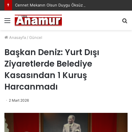
Cennet Mekanın Olsun Duygu Öksüz Canova
Menü
A
y
...
Anasayfa
/
Güncel
Başkan Deniz: Yurt Dışı
Ziyaretlerde Belediye
Kasasından 1 Kuruş
Harcanmadı
2 Mart 2026