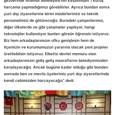
gezilerinde Anamur Belediyesi’nin kasasından 1 kuruş
harcama yapmadığımızı görebilirler. Ayrıca bundan sonra
yurt dışı ziyaretlerine birim müdürlerimizi ve teknik
personelimizi de götüreceğiz. Buradaki çalışanlarımız,
diğer ülkelerde ne gibi çalışmalar yapılıyor, hangi
teknolojiler kullanılıyor bunları görsün öğrensin istiyoruz.
Biz hem arkadaşlarımızın ufku genişlesin hem de
ilçemizin ve kurumumuzun yararına olacak yeni projeler
üretilebilsin istiyoruz. Elbette devlet memuru olan
arkadaşlarımızın gidiş geliş masraflarını belediyemizden
karşılayacağız. Ancak bugüne kadar olduğu gibi bundan
sonrada ben ve meclis üyelerimiz yurt dışı ziyaretlerinde
kendi cebimizden harcayacağız” dedi.