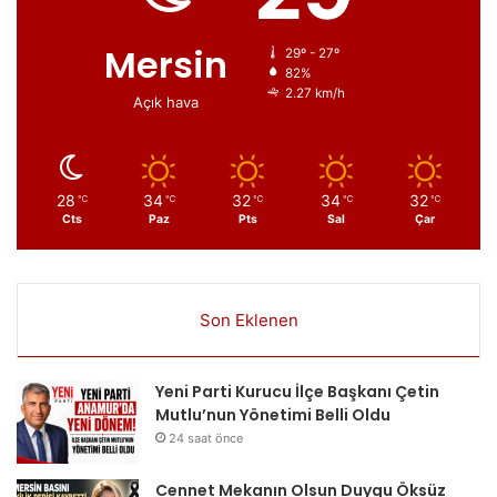
Mersin
29º - 27º
82%
2.27 km/h
Açık hava
28
34
32
34
32
℃
℃
℃
℃
℃
Cts
Paz
Pts
Sal
Çar
Son Eklenen
Yeni Parti Kurucu İlçe Başkanı Çetin
Mutlu’nun Yönetimi Belli Oldu
24 saat önce
Cennet Mekanın Olsun Duygu Öksüz