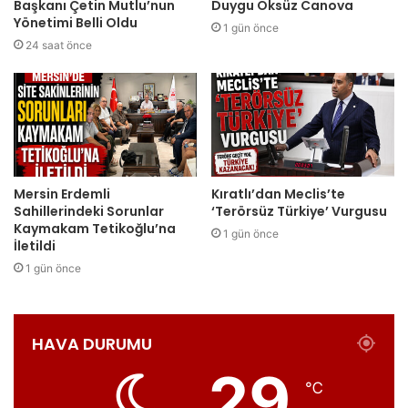
Başkanı Çetin Mutlu’nun
Duygu Öksüz Canova
Yönetimi Belli Oldu
1 gün önce
24 saat önce
Mersin Erdemli
Kıratlı’dan Meclis’te
Sahillerindeki Sorunlar
‘Terörsüz Türkiye’ Vurgusu
Kaymakam Tetikoğlu’na
1 gün önce
İletildi
1 gün önce
HAVA DURUMU
29
℃