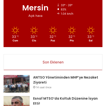
Mersin
33º - 26º
83%
1.04 km/h
Açık hava
33
33
32
32
33
℃
℃
℃
℃
℃
Cum
Cts
Paz
Pts
Sal
Son Eklenen
ANTSO Yönetiminden MHP’ye Nezaket
Ziyareti
14 saat önce
Esnaf MTSO’da Koltuk Düzenine İsyan
Etti!