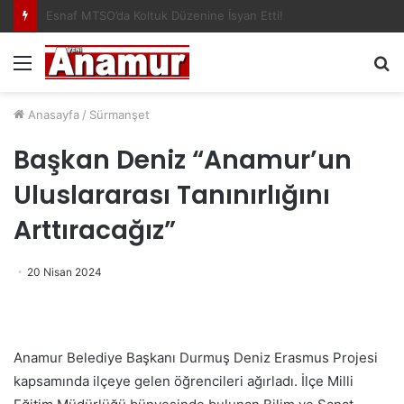
Mersin Üniversitesi, Almanya ile Stratejik İş Birliğinde Yeni Dönem Başlattı
Menü
A
y
...
Anasayfa
/
Sürmanşet
Başkan Deniz “Anamur’un
Uluslararası Tanınırlığını
Arttıracağız”
20 Nisan 2024
Anamur Belediye Başkanı Durmuş Deniz Erasmus Projesi
kapsamında ilçeye gelen öğrencileri ağırladı. İlçe Milli