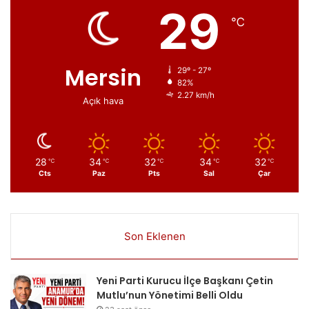
29
℃
Mersin
29º - 27º
82%
2.27 km/h
Açık hava
28
34
32
34
32
℃
℃
℃
℃
℃
Cts
Paz
Pts
Sal
Çar
Son Eklenen
Yeni Parti Kurucu İlçe Başkanı Çetin
Mutlu’nun Yönetimi Belli Oldu