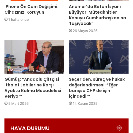
iPhone Ön Cam Değişimi:
Anamur’da Beton İsyanı
Cihazınızı Koruyun
Büyüyor: Müteahhitler
Konuyu Cumhurbaşkanına
1 hafta önce
Taşıyacak”
26 Mayıs 2026
Gümüş: “Anadolu Çiftçisi
Seçer’den, süreç ve hukuk
İthalat Lobilerine Karşı
değerlendirmesi: “Eğer
Ayakta Kalma Mücadelesi
barışsa CHP de işin
Veriyor”
içindedir”
5 Mart 2026
14 Kasım 2025
HAVA DURUMU