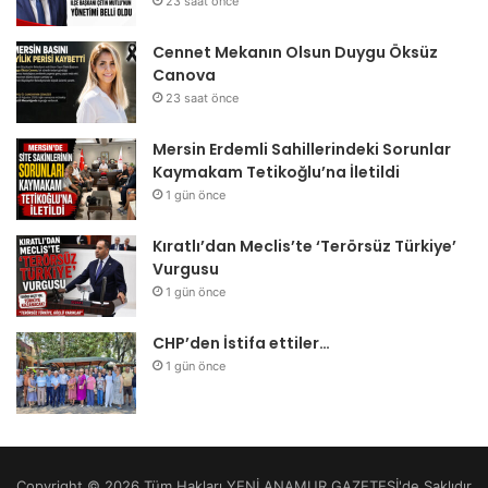
23 saat önce
Cennet Mekanın Olsun Duygu Öksüz
Canova
23 saat önce
Mersin Erdemli Sahillerindeki Sorunlar
Kaymakam Tetikoğlu’na İletildi
1 gün önce
Kıratlı’dan Meclis’te ‘Terörsüz Türkiye’
Vurgusu
1 gün önce
CHP’den İstifa ettiler…
1 gün önce
Copyright © 2026 Tüm Hakları YENİ ANAMUR GAZETESİ'de Saklıdır