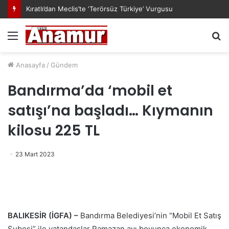
Kıratlı’dan Meclis’te ‘Terörsüz Türkiye’ Vurgusu
Menü
A
y
...
Anasayfa
/
Gündem
Bandırma’da ‘mobil et
satışı’na başladı… Kıymanın
kilosu 225 TL
23 Mart 2023
BALIKESİR (İGFA) –
Bandırma Belediyesi’nin “Mobil Et Satış
Şubesi” ile vatandaşlar Ramazan ayı boyunca ekonomik,