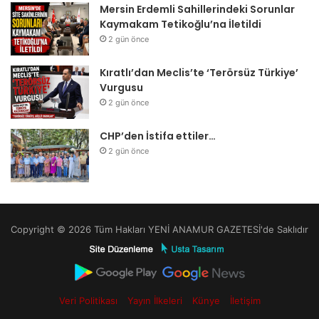
Mersin Erdemli Sahillerindeki Sorunlar
Kaymakam Tetikoğlu’na İletildi
2 gün önce
Kıratlı’dan Meclis’te ‘Terörsüz Türkiye’
Vurgusu
2 gün önce
CHP’den İstifa ettiler…
2 gün önce
Copyright © 2026 Tüm Hakları YENİ ANAMUR GAZETESİ'de Saklıdır
Veri Politikası
Yayın İlkeleri
Künye
İletişim