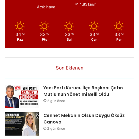
4.85 km/h
Açık hava
34
33
33
33
33
℃
℃
℃
℃
℃
Paz
Pts
Sal
Çar
Per
Son Eklenen
Yeni Parti Kurucu İlçe Başkanı Çetin
Mutlu’nun Yönetimi Belli Oldu
2 gün önce
Cennet Mekanın Olsun Duygu Öksüz
Canova
2 gün önce