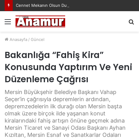
Cennet Mekanın Olsun Duygu Öksüz Canova
Menü
A
y
...
Anasayfa
/
Güncel
Bakanlığa “Fahiş Kira”
Konusunda Yaptırım Ve Yeni
Düzenleme Çağrısı
Mersin Büyükşehir Belediye Başkanı Vahap
Seçer’in çağrısıyla depremlerin ardından,
depremzedelerin ilk durağı olan Mersin başta
olmak üzere birçok ilde yaşanan konut
kiralarındaki fahiş artışın önüne geçmek adına
Mersin Ticaret ve Sanayi Odası Başkanı Ayhan
Kızıltan, Mersin Esnaf ve Sanatkarlar Odaları