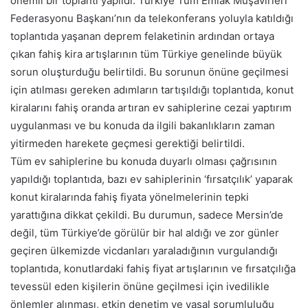
önemli bir toplantı yapıldı. Türkiye Tüm Emlak Müşavirleri
Federasyonu Başkanı’nın da telekonferans yoluyla katıldığı
toplantıda yaşanan deprem felaketinin ardından ortaya
çıkan fahiş kira artışlarının tüm Türkiye genelinde büyük
sorun oluşturduğu belirtildi. Bu sorunun önüne geçilmesi
için atılması gereken adımların tartışıldığı toplantıda, konut
kiralarını fahiş oranda artıran ev sahiplerine cezai yaptırım
uygulanması ve bu konuda da ilgili bakanlıkların zaman
yitirmeden harekete geçmesi gerektiği belirtildi.
Tüm ev sahiplerine bu konuda duyarlı olması çağrısının
yapıldığı toplantıda, bazı ev sahiplerinin ‘fırsatçılık’ yaparak
konut kiralarında fahiş fiyata yönelmelerinin tepki
yarattığına dikkat çekildi. Bu durumun, sadece Mersin’de
değil, tüm Türkiye’de görülür bir hal aldığı ve zor günler
geçiren ülkemizde vicdanları yaraladığının vurgulandığı
toplantıda, konutlardaki fahiş fiyat artışlarının ve fırsatçılığa
tevessül eden kişilerin önüne geçilmesi için ivedilikle
önlemler alınması, etkin denetim ve yasal sorumluluğu