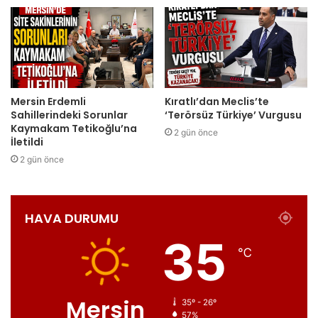
Mersin Erdemli
Kıratlı’dan Meclis’te
Sahillerindeki Sorunlar
‘Terörsüz Türkiye’ Vurgusu
Kaymakam Tetikoğlu’na
2 gün önce
İletildi
2 gün önce
HAVA DURUMU
35
℃
Mersin
35º - 26º
57%