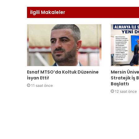
İlgili Makaleler
Esnaf MTSO’da Koltuk Düzenine
Mersin Ünive
İsyan Etti!
Stratejik İş
Başlattı
11 saat önce
12 saat önce