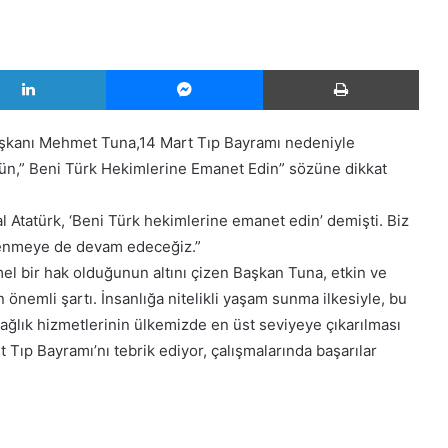
LinkedIn
Messenger
Yazd
aşkanı Mehmet Tuna,14 Mart Tıp Bayramı nedeniyle
’ün,” Beni Türk Hekimlerine Emanet Edin” sözüne dikkat
tatürk, ‘Beni Türk hekimlerine emanet edin’ demişti. Biz
venmeye de devam edeceğiz.”
el bir hak olduğunun altını çizen Başkan Tuna, etkin ve
 en önemli şartı. İnsanlığa nitelikli yaşam sunma ilkesiyle, bu
sağlık hizmetlerinin ülkemizde en üst seviyeye çıkarılması
t Tıp Bayramı’nı tebrik ediyor, çalışmalarında başarılar