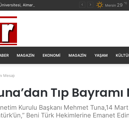
℃
29
Mersin Üniversitesi, Almanya ile Stratejik İş Birliğinde Yeni Dönem Başlattı
Mersin
ABER
MAGAZIN
EKONOMI
MAGAZIN
YAŞAM
KÜLTÜ
ı Mesajı
una’dan Tıp Bayramı 
netim Kurulu Başkanı Mehmet Tuna,14 Mart 
ürk’ün,” Beni Türk Hekimlerine Emanet Edin