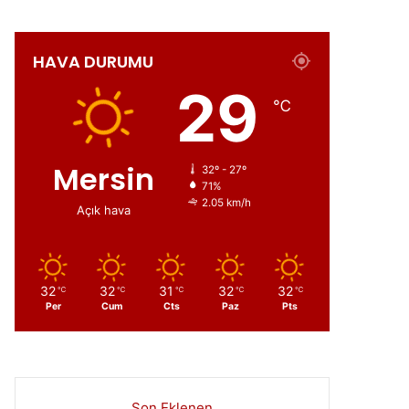
HAVA DURUMU
ır
29
℃
Mersin
32º - 27º
71%
2.05 km/h
Açık hava
32
32
31
32
32
℃
℃
℃
℃
℃
Per
Cum
Cts
Paz
Pts
Son Eklenen