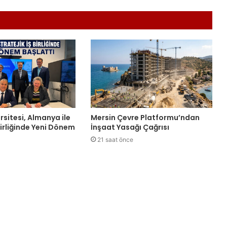
rsitesi, Almanya ile
Mersin Çevre Platformu’ndan
 Birliğinde Yeni Dönem
İnşaat Yasağı Çağrısı
21 saat önce