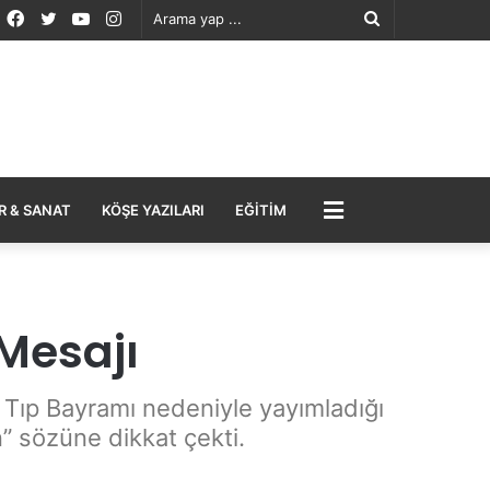
Facebook
Twitter
YouTube
Instagram
Arama
yap
...
MENÜ
R & SANAT
KÖŞE YAZILARI
EĞITIM
Mesajı
Tıp Bayramı nedeniyle yayımladığı
” sözüne dikkat çekti.