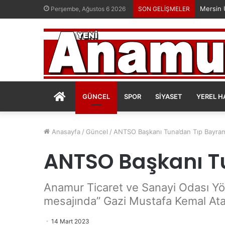
Perşembe, Ağustos 6 2026
SON GELİŞMELER
ANASAYFA
GÜNCEL
SPOR
SIYASET
YEREL H
Anasayfa
/
Güncel
/
ANTSO Başkanı Tuna’dan Tıp Bayram
ANTSO Başkanı T
Anamur Ticaret ve Sanayi Odası Yö
mesajında” Gazi Mustafa Kemal Atat
14 Mart 2023