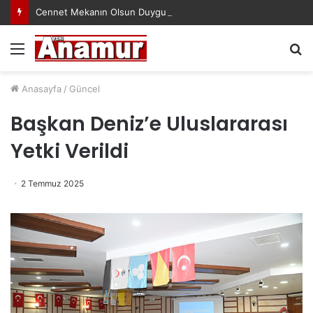
Cennet Mekanın Olsun Duygu Öksüz Canova
Menü
A
y
...
Anasayfa
/
Güncel
Başkan Deniz’e Uluslararası
Yetki Verildi
2 Temmuz 2025