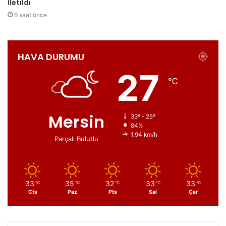
İletildi
6 saat önce
HAVA DURUMU
27
℃
Mersin
33º - 25º
84%
1.94 km/h
Parçalı Bulutlu
33
35
32
33
33
℃
℃
℃
℃
℃
Cts
Paz
Pts
Sal
Çar