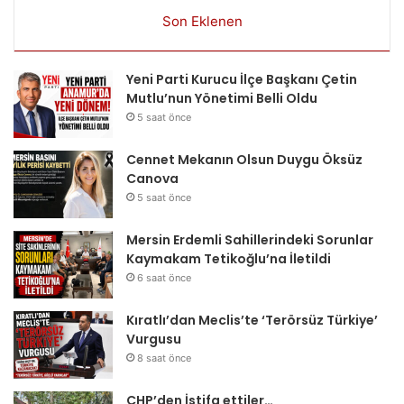
Son Eklenen
Yeni Parti Kurucu İlçe Başkanı Çetin
Mutlu’nun Yönetimi Belli Oldu
5 saat önce
Cennet Mekanın Olsun Duygu Öksüz
Canova
5 saat önce
Mersin Erdemli Sahillerindeki Sorunlar
Kaymakam Tetikoğlu’na İletildi
6 saat önce
Kıratlı’dan Meclis’te ‘Terörsüz Türkiye’
Vurgusu
8 saat önce
CHP’den İstifa ettiler…