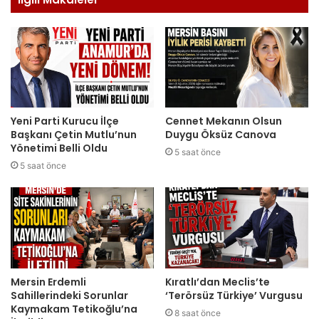
Yeni Parti Kurucu İlçe
Cennet Mekanın Olsun
Başkanı Çetin Mutlu’nun
Duygu Öksüz Canova
Yönetimi Belli Oldu
5 saat önce
5 saat önce
Mersin Erdemli
Kıratlı’dan Meclis’te
Sahillerindeki Sorunlar
‘Terörsüz Türkiye’ Vurgusu
Kaymakam Tetikoğlu’na
8 saat önce