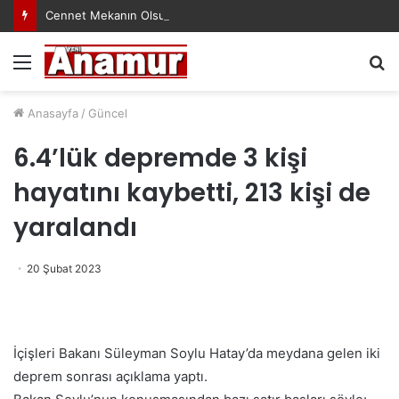
Cennet Mekanın Olsun Duygu Öksüz Canova
Menü
A
y
...
Anasayfa
/
Güncel
6.4’lük depremde 3 kişi
hayatını kaybetti, 213 kişi de
yaralandı
20 Şubat 2023
İçişleri Bakanı Süleyman Soylu Hatay’da meydana gelen iki
deprem sonrası açıklama yaptı.