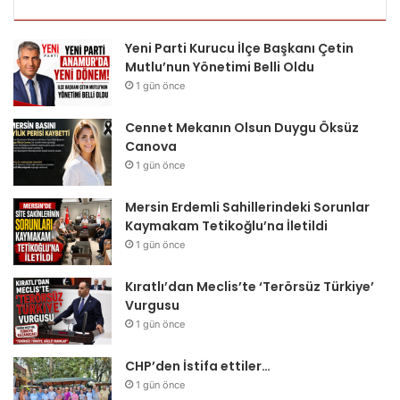
Yeni Parti Kurucu İlçe Başkanı Çetin
Mutlu’nun Yönetimi Belli Oldu
1 gün önce
Cennet Mekanın Olsun Duygu Öksüz
Canova
1 gün önce
Mersin Erdemli Sahillerindeki Sorunlar
Kaymakam Tetikoğlu’na İletildi
1 gün önce
Kıratlı’dan Meclis’te ‘Terörsüz Türkiye’
Vurgusu
1 gün önce
CHP’den İstifa ettiler…
1 gün önce