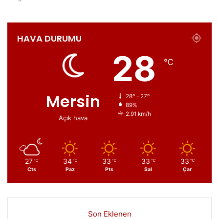
HAVA DURUMU
28
℃
Mersin
28º - 27º
89%
2.91 km/h
Açık hava
27
34
33
33
33
℃
℃
℃
℃
℃
Cts
Paz
Pts
Sal
Çar
Son Eklenen