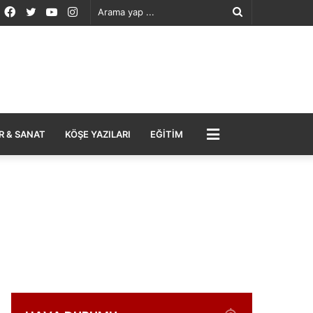
Facebook
Twitter
YouTube
Instagram
Arama
yap
...
MENÜ
R & SANAT
KÖŞE YAZILARI
EĞITIM