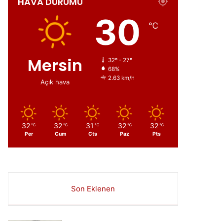
HAVA DURUMU
ır
30
℃
Mersin
32º - 27º
68%
2.63 km/h
Açık hava
32
32
31
32
32
℃
℃
℃
℃
℃
Per
Cum
Cts
Paz
Pts
Son Eklenen