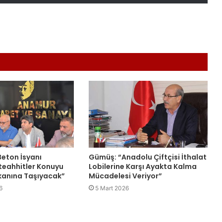
eton İsyanı
Gümüş: “Anadolu Çiftçisi İthalat
teahhitler Konuyu
Lobilerine Karşı Ayakta Kalma
anına Taşıyacak”
Mücadelesi Veriyor”
6
5 Mart 2026