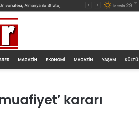
℃
29
Mersin Üniversitesi, Almanya ile Stratejik İş Birliğinde Yeni Dönem Başlattı
Mersin
ABER
MAGAZIN
EKONOMI
MAGAZIN
YAŞAM
KÜLTÜ
‘muafiyet’ kararı