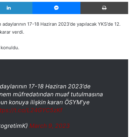
LinkedIn
Messenger
Yazd
 adaylarının 17-18 Haziran 2023’de yapılacak YKS’de 12.
karar verdi.
 konuldu.
adaylarının 17-18 Haziran 2023’de
 dönem müfredatından muaf tutulmasına
nun konuya ilişkin kararı ÖSYM’ye
ttps://t.co/L24GYC5zKf
kogretimK)
March 9, 2023