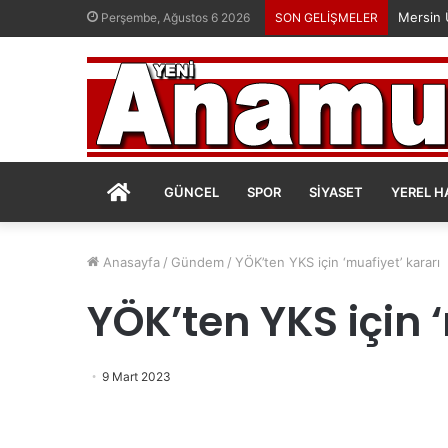
Perşembe, Ağustos 6 2026
SON GELİŞMELER
ANASAYFA
GÜNCEL
SPOR
SIYASET
YEREL H
Anasayfa
/
Gündem
/
YÖK’ten YKS için ‘muafiyet’ kararı
YÖK’ten YKS için 
9 Mart 2023