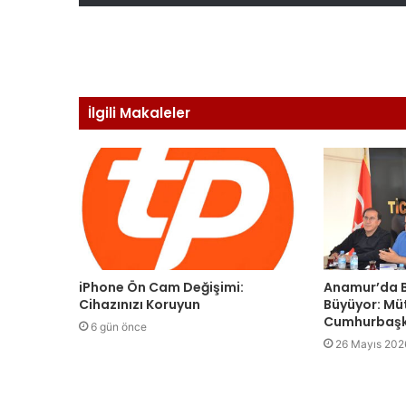
İlgili Makaleler
iPhone Ön Cam Değişimi:
Anamur’da B
Cihazınızı Koruyun
Büyüyor: Mü
Cumhurbaşk
6 gün önce
26 Mayıs 202