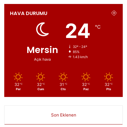
HAVA DURUMU
24
℃
Mersin
32º - 24º
85%
1.43 km/h
Açık hava
32
32
31
32
32
℃
℃
℃
℃
℃
Per
Cum
Cts
Paz
Pts
Son Eklenen