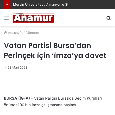
Mersin Üniversitesi, Almanya ile Stratejik İş Birliğinde Yeni Dönem Başlattı
Menü
A
y
...
Anasayfa
/
Gündem
Vatan Partisi Bursa’dan
Perinçek için ‘imza’ya davet
23 Mart 2023
BURSA (İGFA) –
Vatan Partisi Bursa’da Seçim Kurulları
önünde100 bin imza çalışmasına başladı.