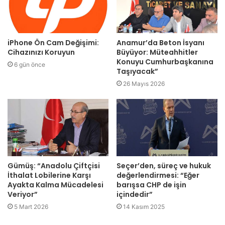
iPhone Ön Cam Değişimi:
Anamur’da Beton İsyanı
Cihazınızı Koruyun
Büyüyor: Müteahhitler
Konuyu Cumhurbaşkanına
6 gün önce
Taşıyacak”
26 Mayıs 2026
Gümüş: “Anadolu Çiftçisi
Seçer’den, süreç ve hukuk
İthalat Lobilerine Karşı
değerlendirmesi: “Eğer
Ayakta Kalma Mücadelesi
barışsa CHP de işin
Veriyor”
içindedir”
5 Mart 2026
14 Kasım 2025