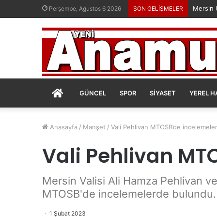
Perşembe, Ağustos 6 2026
SON GELİŞMELER
ANASAYFA
GÜNCEL
SPOR
SIYASET
YEREL H
Anasayfa
/
Manşet
/
Vali Pehlivan MTOSB’de incelemele
Vali Pehlivan MT
Mersin Valisi Ali Hamza Pehlivan v
MTOSB'de incelemelerde bulundu.
1 Şubat 2023