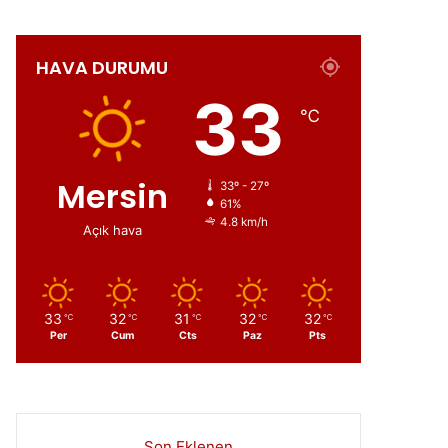
HAVA DURUMU
ır
33
℃
Mersin
33º - 27º
61%
4.8 km/h
Açık hava
33
32
31
32
32
℃
℃
℃
℃
℃
Per
Cum
Cts
Paz
Pts
Son Eklenen