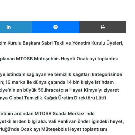
LinkedIn
Messenger
Yazd
m Kurulu Başkanı Sabri Tekli ve Yönetim Kurulu Üyeleri,
toplanan MTOSB Müteşebbis Heyeti Ocak ayı toplantısı
e istihdam sağlayan ve temizlik kağıtları kategorisinde
en; 16 marka ile dünya çapında 14 bin kişiye istihdam
iye’nin en büyük 59.ihracatçısı Hayat Kimya’yı ziyaret
mya Global Temizlik Kağıdı Üretim Direktörü Lütfi
yaretinin ardından MTOSB Scada Merkezi’nde
yetkililerden bilgi aldı. Vali Pehlivan önderliğindeki heyet,
lüğü’nde Ocak ayı Müteşebbis Heyet toplantısını