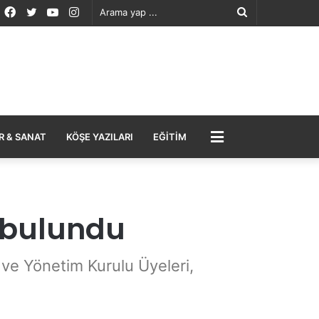
Facebook
Twitter
YouTube
Instagram
Arama
yap
...
MENÜ
R & SANAT
KÖŞE YAZILARI
EĞITIM
 bulundu
ve Yönetim Kurulu Üyeleri,