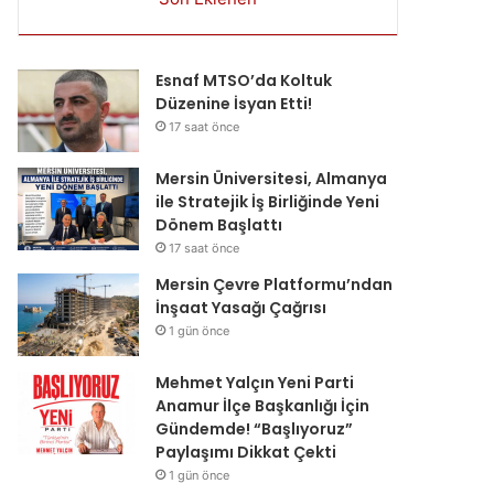
Esnaf MTSO’da Koltuk
Düzenine İsyan Etti!
17 saat önce
Mersin Üniversitesi, Almanya
ile Stratejik İş Birliğinde Yeni
Dönem Başlattı
17 saat önce
Mersin Çevre Platformu’ndan
İnşaat Yasağı Çağrısı
1 gün önce
Mehmet Yalçın Yeni Parti
Anamur İlçe Başkanlığı İçin
Gündemde! “Başlıyoruz”
Paylaşımı Dikkat Çekti
1 gün önce