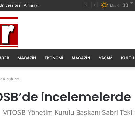
℃
33
Mersin Üniversitesi, Almanya ile Stratejik İş Birliğinde Yeni Dönem Başlattı
Mersin
ABER
MAGAZIN
EKONOMI
MAGAZIN
YAŞAM
KÜLTÜ
rde bulundu
OSB’de incelemelerde
e MTOSB Yönetim Kurulu Başkanı Sabri Tekli 