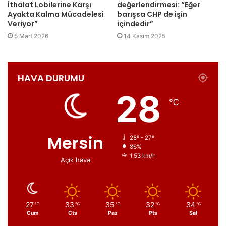
İthalat Lobilerine Karşı
değerlendirmesi: “Eğer
Ayakta Kalma Mücadelesi
barışsa CHP de işin
Veriyor”
içindedir”
5 Mart 2026
14 Kasım 2025
HAVA DURUMU
28
℃
Mersin
28º - 27º
86%
1.53 km/h
Açık hava
27
33
35
32
34
℃
℃
℃
℃
℃
Cum
Cts
Paz
Pts
Sal