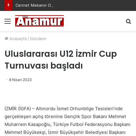
Cennet Mekanın Olsun Duygu Öksüz Canova
Menü
A
y
...
Anasayfa
/
Gündem
Uluslararası U12 İzmir Cup
Turnuvası başladı
8 Nisan 2023
İZMİR (İGFA) – Altınordu İsmet Orhunbilge Tesisleri’nde
gerçekleşen açılış törenine Gençlik Spor Bakanı Mehmet
Muharrem Kasapoğlu, Türkiye Futbol Federasyonu Başkanı
Mehmet Büyükekşi, İzmir Büyükşehir Belediyesi Başkanı