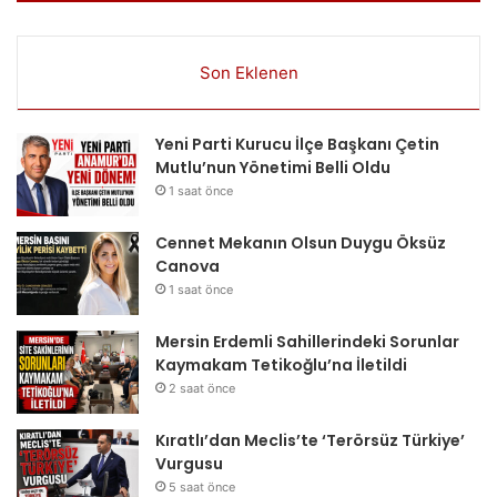
Son Eklenen
Yeni Parti Kurucu İlçe Başkanı Çetin
Mutlu’nun Yönetimi Belli Oldu
1 saat önce
Cennet Mekanın Olsun Duygu Öksüz
Canova
1 saat önce
Mersin Erdemli Sahillerindeki Sorunlar
Kaymakam Tetikoğlu’na İletildi
2 saat önce
Kıratlı’dan Meclis’te ‘Terörsüz Türkiye’
Vurgusu
5 saat önce