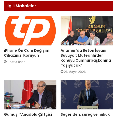
İlgili Makaleler
iPhone Ön Cam Değişimi:
Anamur’da Beton İsyanı
Cihazınızı Koruyun
Büyüyor: Müteahhitler
Konuyu Cumhurbaşkanına
1 hafta önce
Taşıyacak”
26 Mayıs 2026
Gümüş: “Anadolu Çiftçisi
Seçer’den, süreç ve hukuk