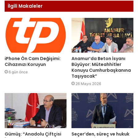
İlgili Makaleler
iPhone Ön Cam Değişimi:
Anamur’da Beton İsyanı
Cihazınızı Koruyun
Büyüyor: Müteahhitler
Konuyu Cumhurbaşkanına
6 gün önce
Taşıyacak”
26 Mayıs 2026
Gümüş: “Anadolu Çiftçisi
Seçer’den, süreç ve hukuk