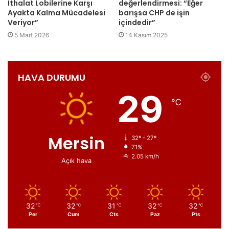
İthalat Lobilerine Karşı
değerlendirmesi: “Eğer
Ayakta Kalma Mücadelesi
barışsa CHP de işin
Veriyor”
içindedir”
5 Mart 2026
14 Kasım 2025
HAVA DURUMU
29
℃
Mersin
32º - 27º
71%
2.05 km/h
Açık hava
32
32
31
32
32
℃
℃
℃
℃
℃
Per
Cum
Cts
Paz
Pts