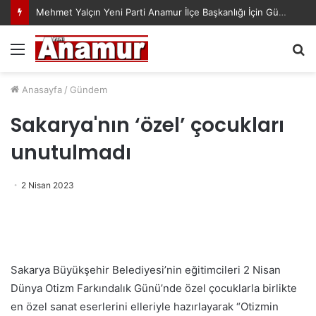
Mehmet Yalçın Yeni Parti Anamur İlçe Başkanlığı İçin Gündemde! “Başlıyoruz” Paylaşımı Dikkat Çekti
Menü
A
y
...
Anasayfa
/
Gündem
Sakarya'nın ‘özel’ çocukları
unutulmadı
2 Nisan 2023
Sakarya Büyükşehir Belediyesi’nin eğitimcileri 2 Nisan
Dünya Otizm Farkındalık Günü’nde özel çocuklarla birlikte
en özel sanat eserlerini elleriyle hazırlayarak “Otizmin