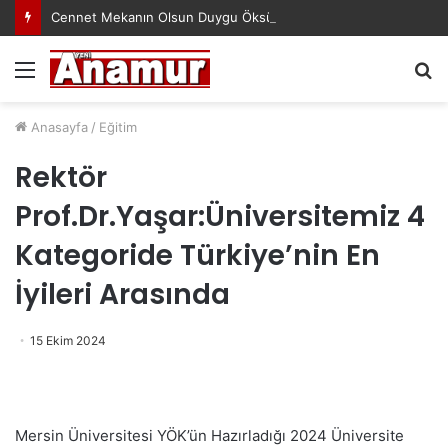
Cennet Mekanın Olsun Duygu Öksüz Canova
Menü
A
y
...
Anasayfa
/
Eğitim
Rektör
Prof.Dr.Yaşar:Üniversitemiz 4
Kategoride Türkiye’nin En
İyileri Arasında
15 Ekim 2024
Mersin Üniversitesi YÖK’ün Hazırladığı 2024 Üniversite