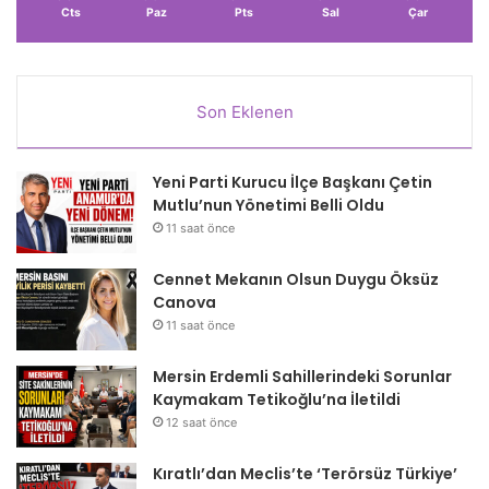
Cts
Paz
Pts
Sal
Çar
Son Eklenen
Yeni Parti Kurucu İlçe Başkanı Çetin
Mutlu’nun Yönetimi Belli Oldu
11 saat önce
Cennet Mekanın Olsun Duygu Öksüz
Canova
11 saat önce
Mersin Erdemli Sahillerindeki Sorunlar
Kaymakam Tetikoğlu’na İletildi
12 saat önce
Kıratlı’dan Meclis’te ‘Terörsüz Türkiye’