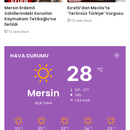
Mersin Erdemli
Kıratlı’dan Meclis’te
Sahillerindeki Sorunlar
‘Terörsüz Türkiye’ Vurgusu
Kaymakam Tetikoğlu’na
15 saat önce
İletildi
12 saat önce
HAVA DURUMU
28
℃
Mersin
33º - 27º
79%
1.44 km/h
Açık hava
33
35
32
34
33
℃
℃
℃
℃
℃