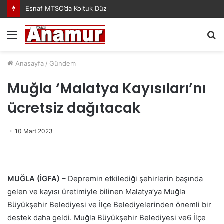
Esnaf MTSO’da Koltuk Düzenine İsyan Etti!
Menü
A
y
...
Anasayfa
/
Gündem
Muğla ‘Malatya Kayısıları’nı
ücretsiz dağıtacak
10 Mart 2023
MUĞLA (İGFA) –
Depremin etkilediği şehirlerin başında
gelen ve kayısı üretimiyle bilinen Malatya’ya Muğla
Büyükşehir Belediyesi ve İlçe Belediyelerinden önemli bir
destek daha geldi. Muğla Büyükşehir Belediyesi ve6 İlçe