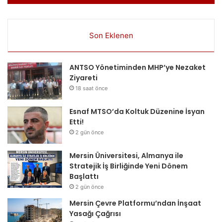
Son Eklenen
ANTSO Yönetiminden MHP’ye Nezaket
Ziyareti
18 saat önce
Esnaf MTSO’da Koltuk Düzenine İsyan
Etti!
2 gün önce
Mersin Üniversitesi, Almanya ile
Stratejik İş Birliğinde Yeni Dönem
Başlattı
2 gün önce
Mersin Çevre Platformu’ndan İnşaat
Yasağı Çağrısı