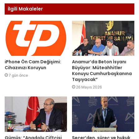
İlgili Makaleler
iPhone Ön Cam Değişimi:
Anamur’da Beton İsyanı
Cihazınızı Koruyun
Büyüyor: Müteahhitler
Konuyu Cumhurbaşkanına
7 gün önce
Taşıyacak”
26 Mayıs 2026
Gümüş: “Anadolu Çiftçisi
Seçer’den, süreç ve hukuk