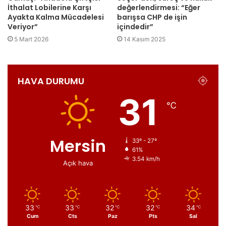
İthalat Lobilerine Karşı
değerlendirmesi: “Eğer
Ayakta Kalma Mücadelesi
barışsa CHP de işin
Veriyor”
içindedir”
5 Mart 2026
14 Kasım 2025
HAVA DURUMU
31
℃
Mersin
33º - 27º
61%
3.54 km/h
Açık hava
33
33
32
32
34
℃
℃
℃
℃
℃
Cum
Cts
Paz
Pts
Sal