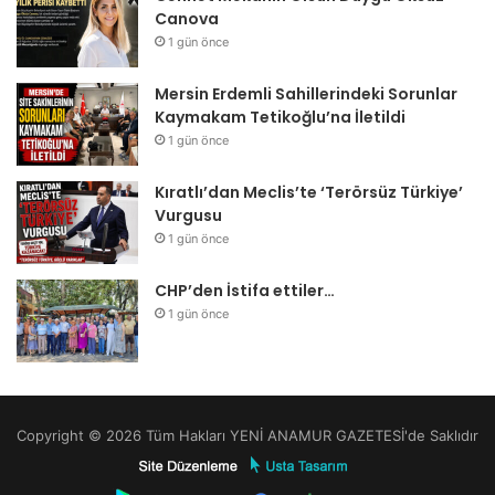
Canova
1 gün önce
Mersin Erdemli Sahillerindeki Sorunlar
Kaymakam Tetikoğlu’na İletildi
1 gün önce
Kıratlı’dan Meclis’te ‘Terörsüz Türkiye’
Vurgusu
1 gün önce
CHP’den İstifa ettiler…
1 gün önce
Copyright © 2026 Tüm Hakları YENİ ANAMUR GAZETESİ'de Saklıdır