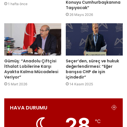
Konuyu Cumhurbaşkanına
1 hafta önce
Taşıyacak”
26 Mayıs 2026
Gümüş: “Anadolu Çiftçisi
Seçer’den, süreç ve hukuk
İthalat Lobilerine Karşı
değerlendirmesi: “Eğer
Ayakta Kalma Mücadelesi
barışsa CHP de işin
Veriyor”
içindedir”
5 Mart 2026
14 Kasım 2025
HAVA DURUMU
28
℃