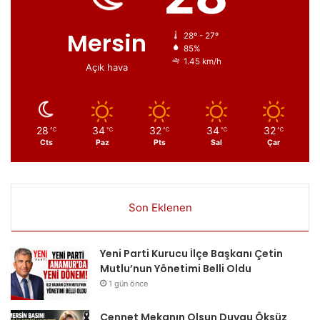
Mersin
28º - 27º
85%
1.45 km/h
Açık hava
28
34
32
34
32
℃
℃
℃
℃
℃
Cts
Paz
Pts
Sal
Çar
Son Eklenen
Yeni Parti Kurucu İlçe Başkanı Çetin
Mutlu’nun Yönetimi Belli Oldu
1 gün önce
Cennet Mekanın Olsun Duygu Öksüz