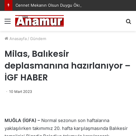
Cennet Mekanın Olsun Duygu Öksüz Canova
Menü
A
y
...
Anasayfa
/
Gündem
Milas, Balıkesir
deplasmanına hazırlanıyor –
İGF HABER
10 Mart 2023
MUĞLA (İGFA) –
Normal sezonun son haftalarına
yaklaşılırken takımımız 20. hafta karşılaşmasında Balıkesir