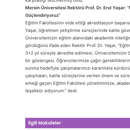
karşıladığı tescillenmiş oldu.
Mersin Üniversitesi Rektörü Prof. Dr. Erol Yaşar:
Güçlendiriyoruz”
Eğitim Fakültesinin elde ettiği akreditasyon başarı
Yaşar, öğretmen yetiştirme süreçlerinde kalite güv
Üniversitemizin eğitim alanındaki akademik niteliğin
gördüğünü ifade eden Rektör Prof. Dr. Yaşar, “Eği
3+2 yıl süreyle akredite edilmesi, Üniversitemizin
bir göstergesi. Öğrencilerimize çağın gereklilikleri
sunma hedefiyle çalışmalarımızı kararlılıkla sürdü
çalışmaları, kalite süreçlerine verilen önem ve sür
emeği geçen Eğitim Fakültesi yönetimimize, akade
teşekkür ediyorum.” dedi.
İlgili Makaleler