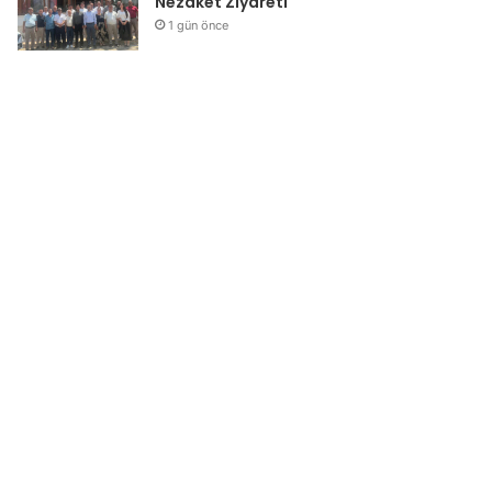
Nezaket Ziyareti
1 gün önce