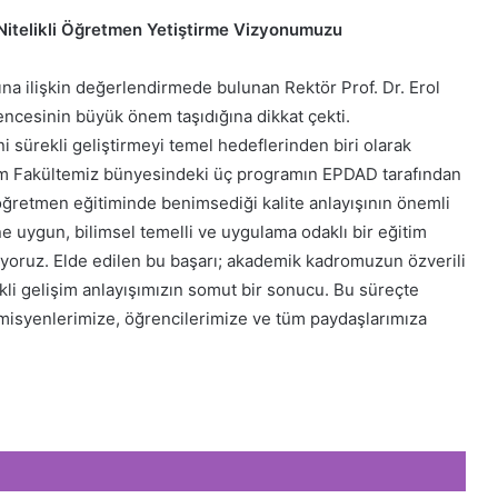
 “Nitelikli Öğretmen Yetiştirme Vizyonumuzu
sına ilişkin değerlendirmede bulunan Rektör Prof. Dr. Erol
encesinin büyük önem taşıdığına dikkat çekti.
i sürekli geliştirmeyi temel hedeflerinden biri olarak
tim Fakültemiz bünyesindeki üç programın EPDAD tarafından
 öğretmen eğitiminde benimsediği kalite anlayışının önemli
ne uygun, bilimsel temelli ve uygulama odaklı bir eğitim
rüyoruz. Elde edilen bu başarı; akademik kadromuzun özverili
ekli gelişim anlayışımızın somut bir sonucu. Bu süreçte
misyenlerimize, öğrencilerimize ve tüm paydaşlarımıza