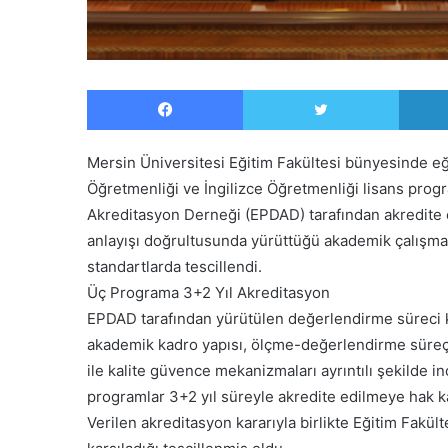
Facebook
Twitter
Mersin Üniversitesi Eğitim Fakültesi bünyesinde eğ
Öğretmenliği ve İngilizce Öğretmenliği lisans prog
Akreditasyon Derneği (EPDAD) tarafından akredite edi
anlayışı doğrultusunda yürüttüğü akademik çalışmala
standartlarda tescillendi.
Üç Programa 3+2 Yıl Akreditasyon
EPDAD tarafından yürütülen değerlendirme süreci k
akademik kadro yapısı, ölçme-değerlendirme süreçler
ile kalite güvence mekanizmaları ayrıntılı şekilde i
programlar 3+2 yıl süreyle akredite edilmeye hak k
Verilen akreditasyon kararıyla birlikte Eğitim Fakült