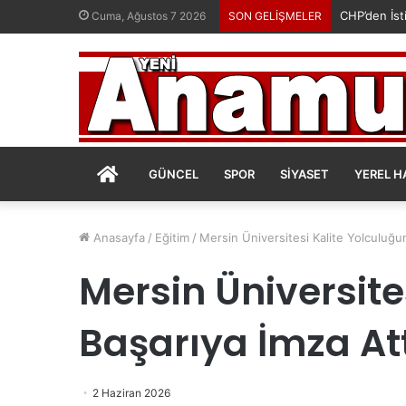
CHP’den İsti
Cuma, Ağustos 7 2026
SON GELİŞMELER
ANASAYFA
GÜNCEL
SPOR
SIYASET
YEREL H
Anasayfa
/
Eğitim
/
Mersin Üniversitesi Kalite Yolculuğun
Mersin Üniversite
Başarıya İmza At
2 Haziran 2026