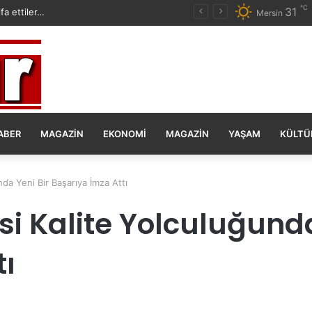
℃
31
fa ettiler…
Mersin
ABER
MAGAZIN
EKONOMI
MAGAZIN
YAŞAM
KÜLTÜ
da Yeni Bir Başarıya İmza Attı
si Kalite Yolculuğunda
tı