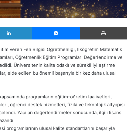
LinkedIn
Messenger
Yazd
itim veren Fen Bilgisi Öğretmenliği, İlköğretim Matematik
ramları, Öğretmenlik Eğitim Programları Değerlendirme ve
ldi. Üniversitenin kalite odaklı ve sürekli iyileştirme
r, elde edilen bu önemli başarıyla bir kez daha ulusal
apsamında programların eğitim-öğretim faaliyetleri,
i, öğrenci destek hizmetleri, fiziki ve teknolojik altyapısı
ncelendi. Yapılan değerlendirmeler sonucunda; ilgili lisans
azandı.
esi programlarının ulusal kalite standartlarını başarıyla