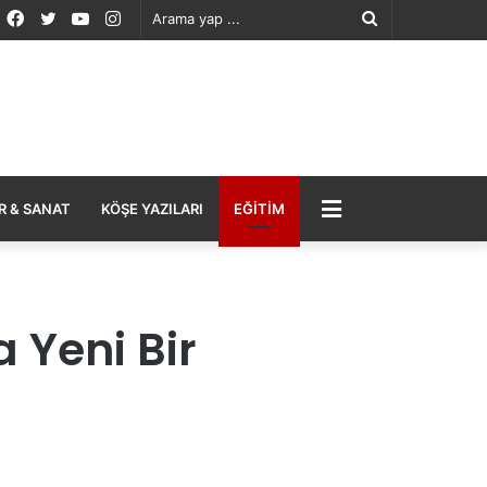
Facebook
Twitter
YouTube
Instagram
Arama
yap
...
MENÜ
R & SANAT
KÖŞE YAZILARI
EĞITIM
 Yeni Bir