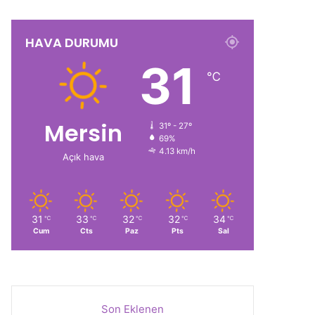
HAVA DURUMU
31
℃
Mersin
31º - 27º
69%
4.13 km/h
Açık hava
31
33
32
32
34
℃
℃
℃
℃
℃
Cum
Cts
Paz
Pts
Sal
Son Eklenen