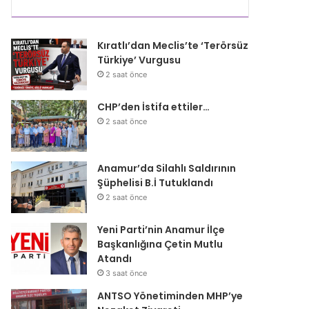
Kıratlı’dan Meclis’te ‘Terörsüz
Türkiye’ Vurgusu
ır
2 saat önce
CHP’den İstifa ettiler…
2 saat önce
Anamur’da Silahlı Saldırının
Şüphelisi B.İ Tutuklandı
2 saat önce
Yeni Parti’nin Anamur İlçe
Başkanlığına Çetin Mutlu
Atandı
3 saat önce
ANTSO Yönetiminden MHP’ye