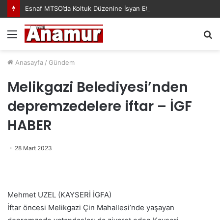
Esnaf MTSO’da Koltuk Düzenine İsyan Etti!
Menü
A
y
...
Anasayfa
/
Gündem
Melikgazi Belediyesi’nden
depremzedelere iftar – İGF
HABER
28 Mart 2023
Mehmet UZEL (KAYSERİ İGFA)
İftar öncesi Melikgazi Çin Mahallesi’nde yaşayan