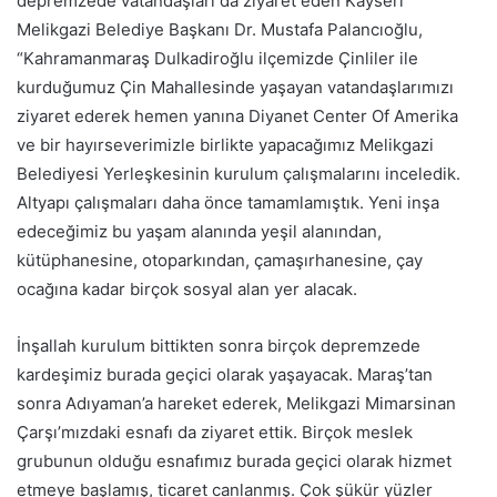
depremzede vatandaşları da ziyaret eden Kayseri
Melikgazi Belediye Başkanı Dr. Mustafa Palancıoğlu,
“Kahramanmaraş Dulkadiroğlu ilçemizde Çinliler ile
kurduğumuz Çin Mahallesinde yaşayan vatandaşlarımızı
ziyaret ederek hemen yanına Diyanet Center Of Amerika
ve bir hayırseverimizle birlikte yapacağımız Melikgazi
Belediyesi Yerleşkesinin kurulum çalışmalarını inceledik.
Altyapı çalışmaları daha önce tamamlamıştık. Yeni inşa
edeceğimiz bu yaşam alanında yeşil alanından,
kütüphanesine, otoparkından, çamaşırhanesine, çay
ocağına kadar birçok sosyal alan yer alacak.
İnşallah kurulum bittikten sonra birçok depremzede
kardeşimiz burada geçici olarak yaşayacak. Maraş’tan
sonra Adıyaman’a hareket ederek, Melikgazi Mimarsinan
Çarşı’mızdaki esnafı da ziyaret ettik. Birçok meslek
grubunun olduğu esnafımız burada geçici olarak hizmet
etmeye başlamış, ticaret canlanmış. Çok şükür yüzler