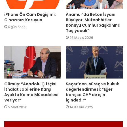
iPhone Ön Cam Değişimi:
Anamur’da Beton İsyanı
Cihazınızı Koruyun
Büyüyor: Müteahhitler
Konuyu Cumhurbaşkanına
6 gün önce
Taşıyacak”
26 Mayıs 2026
Gümüş: “Anadolu Çiftçisi
Seçer’den, süreç ve hukuk
İthalat Lobilerine Karşı
değerlendirmesi: “Eğer
Ayakta Kalma Mücadelesi
barışsa CHP de işin
Veriyor”
içindedir”
5 Mart 2026
14 Kasım 2025