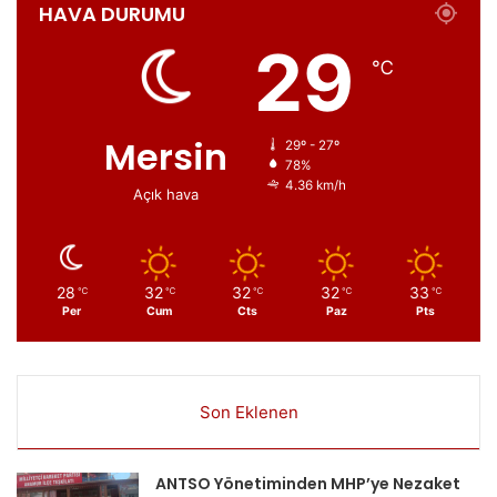
HAVA DURUMU
29
℃
Mersin
29º - 27º
78%
4.36 km/h
Açık hava
28
32
32
32
33
℃
℃
℃
℃
℃
Per
Cum
Cts
Paz
Pts
Son Eklenen
ANTSO Yönetiminden MHP’ye Nezaket