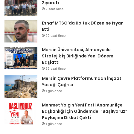
Ziyareti
2 saat önce
Esnaf MTSO’da Koltuk Düzenine İsyan
Etti!
22 saat önce
Mersin Üniversitesi, Almanya ile
Stratejik İş Birliğinde Yeni Dönem
Başlattı
22 saat önce
Mersin Çevre Platformu’ndan İnşaat
Yasağı Çağrısı
1 gün önce
Mehmet Yalçın Yeni Parti Anamur İlçe
Başkanlığı İçin Gündemde! “Başlıyoruz”
Paylaşımı Dikkat Çekti
1 gün önce