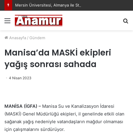
Mersin Üniversitesi, Almanya ile Stratejik İş Birliğinde Yeni Dönem Başlattı
Menü
A
y
...
Anasayfa
/
Gündem
Manisa’da MASKİ ekipleri
yağış sonrası sahada
4 Nisan 2023
MANİSA (İGFA) –
Manisa Su ve Kanalizasyon İdaresi
(MASKİ) Genel Müdürlüğü ekipleri, il genelinde etkili olan
sağanak yağış nedeniyle vatandaşların mağdur olmaması
için çalışmalarını sürdürüyor.