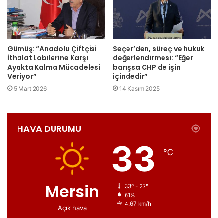
Gümüş: “Anadolu Çiftçisi
Seçer’den, süreç ve hukuk
İthalat Lobilerine Karşı
değerlendirmesi: “Eğer
Ayakta Kalma Mücadelesi
barışsa CHP de işin
Veriyor”
içindedir”
5 Mart 2026
14 Kasım 2025
HAVA DURUMU
33
℃
Mersin
33º - 27º
61%
4.67 km/h
Açık hava