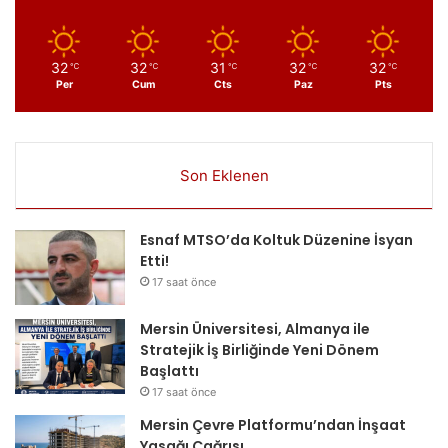
32
32
31
32
32
℃
℃
℃
℃
℃
Per
Cum
Cts
Paz
Pts
Son Eklenen
Esnaf MTSO’da Koltuk Düzenine İsyan
Etti!
17 saat önce
Mersin Üniversitesi, Almanya ile
Stratejik İş Birliğinde Yeni Dönem
Başlattı
17 saat önce
Mersin Çevre Platformu’ndan İnşaat
Yasağı Çağrısı