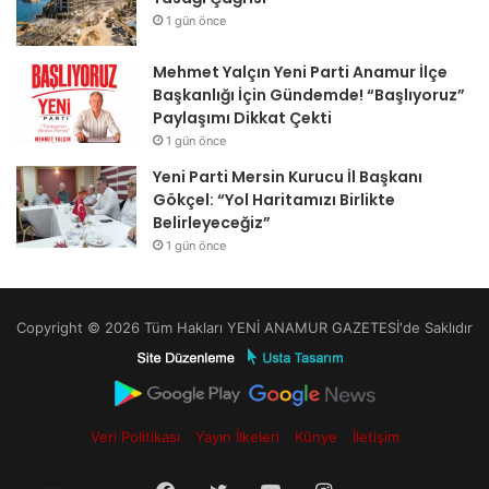
1 gün önce
Mehmet Yalçın Yeni Parti Anamur İlçe
Başkanlığı İçin Gündemde! “Başlıyoruz”
Paylaşımı Dikkat Çekti
1 gün önce
Yeni Parti Mersin Kurucu İl Başkanı
Gökçel: “Yol Haritamızı Birlikte
Belirleyeceğiz”
1 gün önce
Copyright © 2026 Tüm Hakları YENİ ANAMUR GAZETESİ'de Saklıdır
Veri Politikası
Yayın İlkeleri
Künye
İletişim