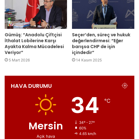
Gümüş: “Anadolu Çiftçisi
Seçer’den, süreç ve hukuk
İthalat Lobilerine Karşı
değerlendirmesi: “Eğer
Ayakta Kalma Mücadelesi
barışsa CHP de işin
Veriyor”
içindedir”
5 Mart 2026
14 Kasım 2025
HAVA DURUMU
34
℃
Mersin
34º - 27º
60%
4.65 km/h
Açık hava