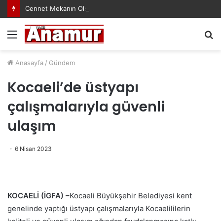
Cennet Mekanın Olsun Duygu Öksüz Canova
Menü
A
y
...
Anasayfa
/
Gündem
Kocaeli’de üstyapı
çalışmalarıyla güvenli
ulaşım
6 Nisan 2023
KOCAELİ (İGFA) –
Kocaeli Büyükşehir Belediyesi kent
genelinde yaptığı üstyapı çalışmalarıyla Kocaelililerin