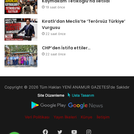
Kaymakam Tetikoğlu’na İletildi
19 saat önce
Kıratlı’dan Meclis’te ‘Terörsüz Türkiye’
Vurgusu
22 saat önce
CHP’den İstifa ettiler…
22 saat önce
Copyright © 2026 Tüm Hakları YENİ ANAMUR GAZETESİ'de Saklıdır
Veri Politikası
Yayın İlkeleri
Künye
İletişim
Facebook
Twitter
YouTube
Instagram