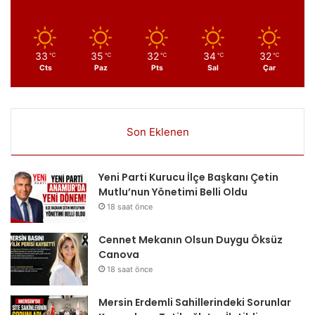
33
35
32
34
32
℃
℃
℃
℃
℃
Cts
Paz
Pts
Sal
Çar
Son Eklenen
Yeni Parti Kurucu İlçe Başkanı Çetin
Mutlu’nun Yönetimi Belli Oldu
18 saat önce
Cennet Mekanın Olsun Duygu Öksüz
Canova
18 saat önce
Mersin Erdemli Sahillerindeki Sorunlar