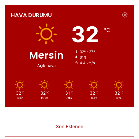
HAVA DURUMU
32
℃
Mersin
32º - 27º
61%
4.4 km/h
Açık hava
32
32
31
32
32
℃
℃
℃
℃
℃
Per
Cum
Cts
Paz
Pts
Son Eklenen