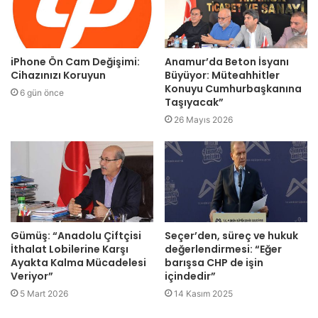
iPhone Ön Cam Değişimi:
Anamur’da Beton İsyanı
Cihazınızı Koruyun
Büyüyor: Müteahhitler
Konuyu Cumhurbaşkanına
6 gün önce
Taşıyacak”
26 Mayıs 2026
Gümüş: “Anadolu Çiftçisi
Seçer’den, süreç ve hukuk
İthalat Lobilerine Karşı
değerlendirmesi: “Eğer
Ayakta Kalma Mücadelesi
barışsa CHP de işin
Veriyor”
içindedir”
5 Mart 2026
14 Kasım 2025