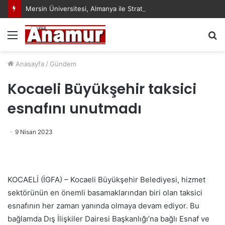
Mersin Üniversitesi, Almanya ile Stratejik İş Birliğinde Yeni Dönem Başlattı
Menü
A
y
...
Anasayfa
/
Gündem
Kocaeli Büyükşehir taksici
esnafını unutmadı
9 Nisan 2023
KOCAELİ (İGFA) – Kocaeli Büyükşehir Belediyesi, hizmet
sektörünün en önemli basamaklarından biri olan taksici
esnafının her zaman yanında olmaya devam ediyor. Bu
bağlamda Dış İlişkiler Dairesi Başkanlığı’na bağlı Esnaf ve