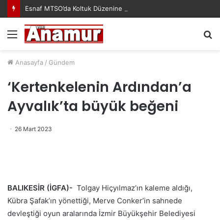
Esnaf MTSO’da Koltuk Düzenine İsyan Etti!
Menü
A
y
...
Anasayfa
/
Gündem
‘Kertenkelenin Ardından’a
Ayvalık’ta büyük beğeni
26 Mart 2023
BALIKESİR (İGFA)-
Tolgay Hiçyılmaz’ın kaleme aldığı,
Kübra Şafak’ın yönettiği, Merve Conker’in sahnede
devleştiği oyun aralarında İzmir Büyükşehir Belediyesi