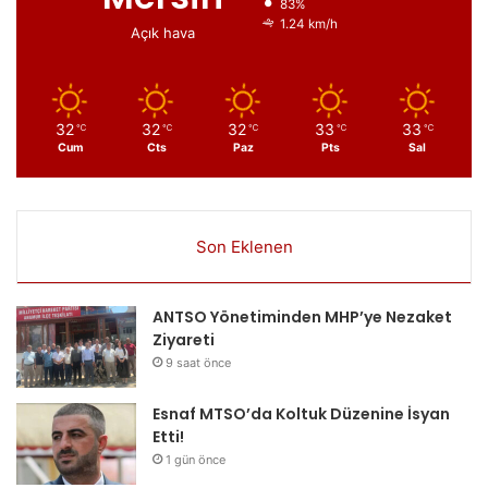
83%
1.24 km/h
Açık hava
32
32
32
33
33
℃
℃
℃
℃
℃
Cum
Cts
Paz
Pts
Sal
Son Eklenen
ANTSO Yönetiminden MHP’ye Nezaket
Ziyareti
9 saat önce
Esnaf MTSO’da Koltuk Düzenine İsyan
Etti!
1 gün önce