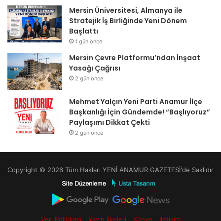
Mersin Üniversitesi, Almanya ile
Stratejik İş Birliğinde Yeni Dönem
Başlattı
1 gün önce
Mersin Çevre Platformu’ndan İnşaat
Yasağı Çağrısı
2 gün önce
Mehmet Yalçın Yeni Parti Anamur İlçe
Başkanlığı İçin Gündemde! “Başlıyoruz”
Paylaşımı Dikkat Çekti
2 gün önce
Copyright © 2026 Tüm Hakları YENİ ANAMUR GAZETESİ'de Saklıdır
Veri Politikası
Yayın İlkeleri
Künye
İletişim