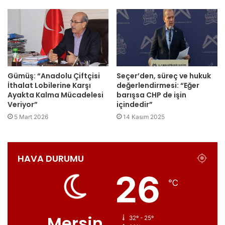
Gümüş: “Anadolu Çiftçisi
Seçer’den, süreç ve hukuk
İthalat Lobilerine Karşı
değerlendirmesi: “Eğer
Ayakta Kalma Mücadelesi
barışsa CHP de işin
Veriyor”
içindedir”
5 Mart 2026
14 Kasım 2025
HAVA DURUMU
26
℃
Mersin
32º - 25º