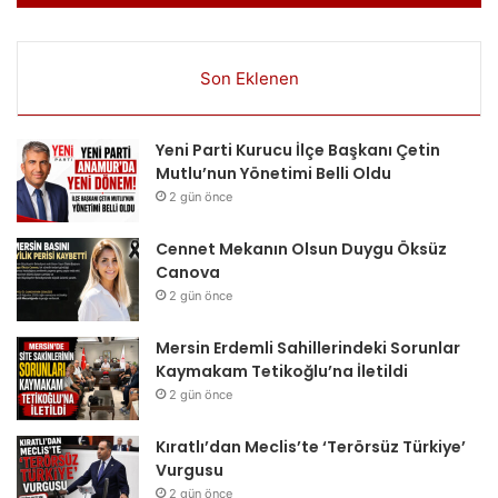
Son Eklenen
Yeni Parti Kurucu İlçe Başkanı Çetin
Mutlu’nun Yönetimi Belli Oldu
2 gün önce
Cennet Mekanın Olsun Duygu Öksüz
Canova
2 gün önce
Mersin Erdemli Sahillerindeki Sorunlar
Kaymakam Tetikoğlu’na İletildi
2 gün önce
Kıratlı’dan Meclis’te ‘Terörsüz Türkiye’
Vurgusu
2 gün önce