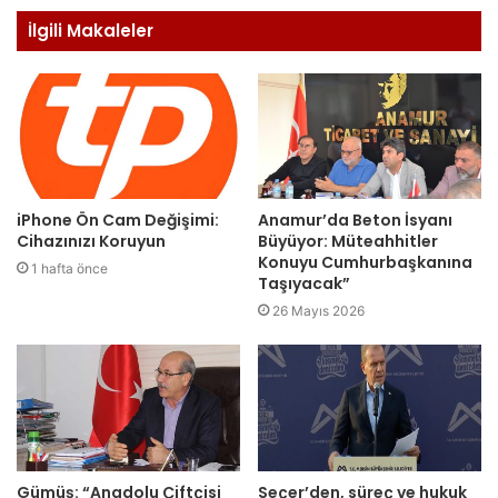
İlgili Makaleler
iPhone Ön Cam Değişimi:
Anamur’da Beton İsyanı
Cihazınızı Koruyun
Büyüyor: Müteahhitler
Konuyu Cumhurbaşkanına
1 hafta önce
Taşıyacak”
26 Mayıs 2026
Gümüş: “Anadolu Çiftçisi
Seçer’den, süreç ve hukuk