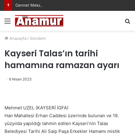
Cennet Mekanın Olsun Duygu Öksüz Canova
Menü
A
y
...
Anasayfa
/
Gündem
Kayseri Talas’ın tarihi
hamamına ramazan ayarı
6 Nisan 2023
Mehmet UZEL (KAYSERİ İGFA)
Han Mahallesi Erhan Caddesi üzerinde bulunan ve 19.
yüzyılda yapıldığı tahmin edilen Kayseri’nin Talas
Belediyesi Tarihi Ali Saip Paşa Erkekler Hamamı mistik