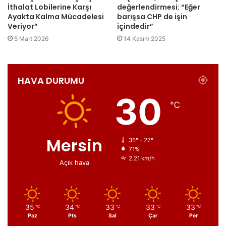
İthalat Lobilerine Karşı
değerlendirmesi: “Eğer
Ayakta Kalma Mücadelesi
barışsa CHP de işin
Veriyor”
içindedir”
5 Mart 2026
14 Kasım 2025
HAVA DURUMU
30
℃
Mersin
35º - 27º
71%
2.21 km/h
Açık hava
35
34
33
33
33
℃
℃
℃
℃
℃
Paz
Pts
Sal
Çar
Per