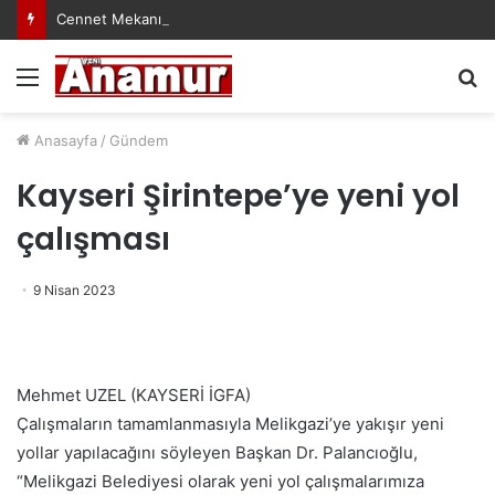
Cennet Mekanın Olsun Duygu Öksüz Canova
Menü
A
y
...
Anasayfa
/
Gündem
Kayseri Şirintepe’ye yeni yol
çalışması
9 Nisan 2023
Mehmet UZEL (KAYSERİ İGFA)
Çalışmaların tamamlanmasıyla Melikgazi’ye yakışır yeni
yollar yapılacağını söyleyen Başkan Dr. Palancıoğlu,
“Melikgazi Belediyesi olarak yeni yol çalışmalarımıza