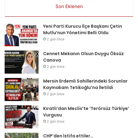
Son Eklenen
Yeni Parti Kurucu İlçe Başkanı Çetin
Mutlu’nun Yönetimi Belli Oldu
2 gün önce
Cennet Mekanın Olsun Duygu Öksüz
Canova
2 gün önce
Mersin Erdemli Sahillerindeki Sorunlar
Kaymakam Tetikoğlu’na İletildi
2 gün önce
Kıratlı’dan Meclis’te ‘Terörsüz Türkiye’
Vurgusu
2 gün önce
CHP’den İstifa ettiler…