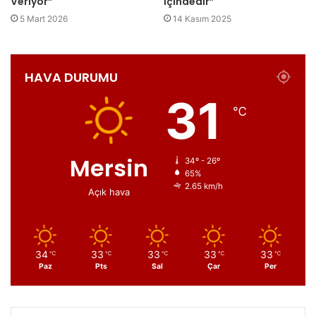
Veriyor”
içindedir”
5 Mart 2026
14 Kasım 2025
HAVA DURUMU
31
℃
Mersin
34º - 26º
65%
2.65 km/h
Açık hava
34
33
33
33
33
℃
℃
℃
℃
℃
Paz
Pts
Sal
Çar
Per