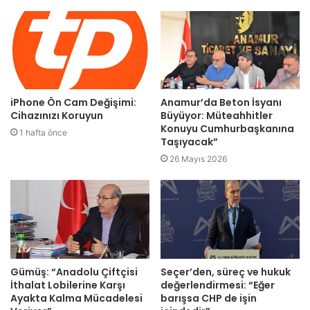
iPhone Ön Cam Değişimi:
Anamur’da Beton İsyanı
Cihazınızı Koruyun
Büyüyor: Müteahhitler
Konuyu Cumhurbaşkanına
1 hafta önce
Taşıyacak”
26 Mayıs 2026
Gümüş: “Anadolu Çiftçisi
Seçer’den, süreç ve hukuk
İthalat Lobilerine Karşı
değerlendirmesi: “Eğer
Ayakta Kalma Mücadelesi
barışsa CHP de işin