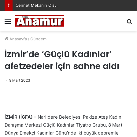
Cennet Mekanın Olsun Duygu Öksüz Canova
Menü
A
y
...
Anasayfa
/
Gündem
İzmir’de ‘Güçlü Kadınlar’
afetzedeler için sahne aldı
9 Mart 2023
İZMİR (İGFA) –
Narlıdere Belediyesi Pakize Ateş Kadın
Danışma Merkezi Güçlü Kadınlar Tiyatro Grubu, 8 Mart
Dünya Emekçi Kadınlar Günü’nde iki büyük depremle