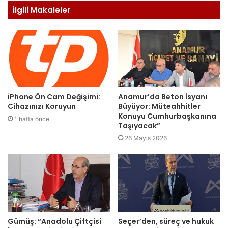
İlgili Makaleler
iPhone Ön Cam Değişimi:
Anamur’da Beton İsyanı
Cihazınızı Koruyun
Büyüyor: Müteahhitler
Konuyu Cumhurbaşkanına
1 hafta önce
Taşıyacak”
26 Mayıs 2026
Gümüş: “Anadolu Çiftçisi
Seçer’den, süreç ve hukuk