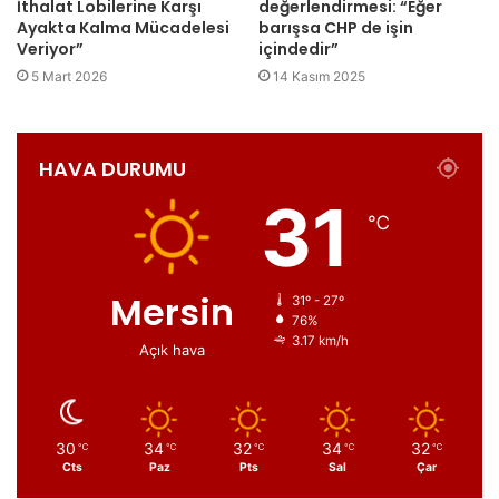
İthalat Lobilerine Karşı
değerlendirmesi: “Eğer
Ayakta Kalma Mücadelesi
barışsa CHP de işin
Veriyor”
içindedir”
5 Mart 2026
14 Kasım 2025
HAVA DURUMU
31
℃
Mersin
31º - 27º
76%
3.17 km/h
Açık hava
30
34
32
34
32
℃
℃
℃
℃
℃
Cts
Paz
Pts
Sal
Çar