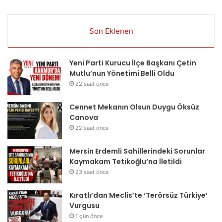
Son Eklenen
Yeni Parti Kurucu İlçe Başkanı Çetin
Mutlu’nun Yönetimi Belli Oldu
22 saat önce
Cennet Mekanın Olsun Duygu Öksüz
Canova
22 saat önce
Mersin Erdemli Sahillerindeki Sorunlar
Kaymakam Tetikoğlu’na İletildi
23 saat önce
Kıratlı’dan Meclis’te ‘Terörsüz Türkiye’
Vurgusu
1 gün önce