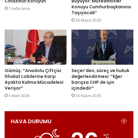
Cihazınızı Koruyun
Büyüyor: Müteahhitler
Konuyu Cumhurbaşkanına
1 hafta önce
Taşıyacak”
26 Mayıs 2026
Gümüş: “Anadolu Çiftçisi
Seçer’den, süreç ve hukuk
İthalat Lobilerine Karşı
değerlendirmesi: “Eğer
Ayakta Kalma Mücadelesi
barışsa CHP de işin
Veriyor”
içindedir”
5 Mart 2026
14 Kasım 2025
HAVA DURUMU
℃