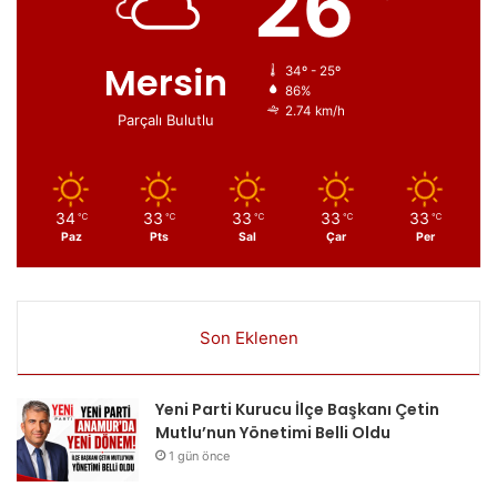
26
Mersin
34º - 25º
86%
2.74 km/h
Parçalı Bulutlu
34
33
33
33
33
℃
℃
℃
℃
℃
Paz
Pts
Sal
Çar
Per
Son Eklenen
Yeni Parti Kurucu İlçe Başkanı Çetin
Mutlu’nun Yönetimi Belli Oldu
1 gün önce