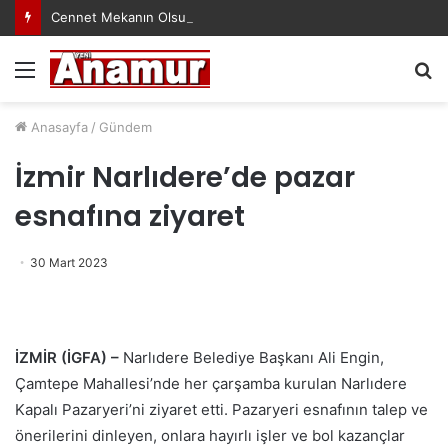
Cennet Mekanın Olsun Duygu Öksüz Canova
Menü
A
y
...
Anasayfa
/
Gündem
İzmir Narlıdere’de pazar
esnafına ziyaret
30 Mart 2023
İZMİR (İGFA) –
Narlıdere Belediye Başkanı Ali Engin,
Çamtepe Mahallesi’nde her çarşamba kurulan Narlıdere
Kapalı Pazaryeri’ni ziyaret etti. Pazaryeri esnafının talep ve
önerilerini dinleyen, onlara hayırlı işler ve bol kazançlar