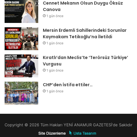
Cennet Mekanın Olsun Duygu Öksüz
Canova
1 gün önce
Mersin Erdemli Sahillerindeki Sorunlar
Kaymakam Tetikoğlu’na İletildi
1 gün önce
Kıratlı’dan Meclis’te ‘Terörsüz Türkiye’
Vurgusu
1 gün önce
CHP’den İstifa ettiler…
1 gün önce
Copyright © 2026 Tüm Hakları YENİ ANAMUR GAZETESİ'de Saklıdır