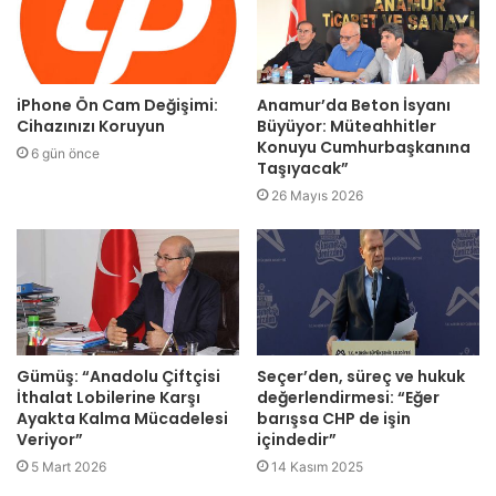
iPhone Ön Cam Değişimi:
Anamur’da Beton İsyanı
Cihazınızı Koruyun
Büyüyor: Müteahhitler
Konuyu Cumhurbaşkanına
6 gün önce
Taşıyacak”
26 Mayıs 2026
Gümüş: “Anadolu Çiftçisi
Seçer’den, süreç ve hukuk
İthalat Lobilerine Karşı
değerlendirmesi: “Eğer
Ayakta Kalma Mücadelesi
barışsa CHP de işin
Veriyor”
içindedir”
5 Mart 2026
14 Kasım 2025