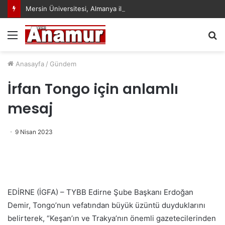
Mersin Üniversitesi, Almanya ile Stratejik İş Birliğinde Yeni Dönem Başlattı
Menü
A
y
...
Anasayfa
/
Gündem
İrfan Tongo için anlamlı
mesaj
9 Nisan 2023
EDİRNE (İGFA) – TYBB Edirne Şube Başkanı Erdoğan
Demir, Tongo’nun vefatından büyük üzüntü duyduklarını
belirterek, “Keşan’ın ve Trakya’nın önemli gazetecilerinden