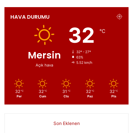
HAVA DURUMU
32
℃
Mersin
32º - 27º
63%
5.52 km/h
Açık hava
32
32
31
32
32
℃
℃
℃
℃
℃
Per
Cum
Cts
Paz
Pts
Son Eklenen