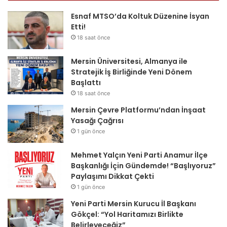
Esnaf MTSO’da Koltuk Düzenine İsyan
Etti!
18 saat önce
Mersin Üniversitesi, Almanya ile
Stratejik İş Birliğinde Yeni Dönem
Başlattı
18 saat önce
Mersin Çevre Platformu’ndan İnşaat
Yasağı Çağrısı
1 gün önce
Mehmet Yalçın Yeni Parti Anamur İlçe
Başkanlığı İçin Gündemde! “Başlıyoruz”
Paylaşımı Dikkat Çekti
1 gün önce
Yeni Parti Mersin Kurucu İl Başkanı
Gökçel: “Yol Haritamızı Birlikte
Belirleyeceğiz”