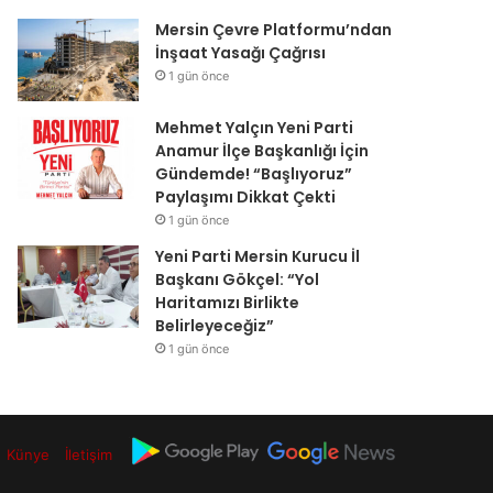
Mersin Çevre Platformu’ndan
İnşaat Yasağı Çağrısı
1 gün önce
Mehmet Yalçın Yeni Parti
Anamur İlçe Başkanlığı İçin
Gündemde! “Başlıyoruz”
Paylaşımı Dikkat Çekti
1 gün önce
Yeni Parti Mersin Kurucu İl
Başkanı Gökçel: “Yol
Haritamızı Birlikte
Belirleyeceğiz”
1 gün önce
Künye
İletişim