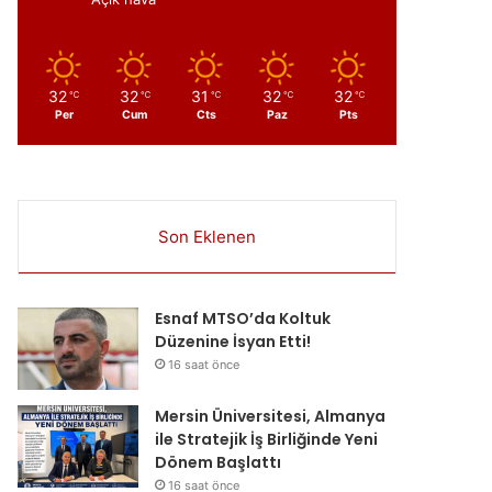
32
32
31
32
32
℃
℃
℃
℃
℃
Per
Cum
Cts
Paz
Pts
Son Eklenen
Esnaf MTSO’da Koltuk
Düzenine İsyan Etti!
16 saat önce
Mersin Üniversitesi, Almanya
ile Stratejik İş Birliğinde Yeni
Dönem Başlattı
16 saat önce