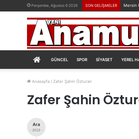
Perşembe, Ağustos 6 2026
SON GELİŞMELER
ANASAYFA
GÜNCEL
SPOR
SIYASET
YEREL H
Anasayfa
/
Zafer Şahin Özturan
Zafer Şahin Öztu
Ara
- 2023 -