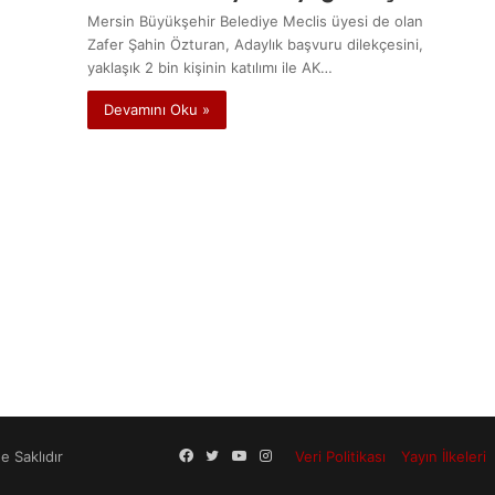
Mersin Büyükşehir Belediye Meclis üyesi de olan
Zafer Şahin Özturan, Adaylık başvuru dilekçesini,
yaklaşık 2 bin kişinin katılımı ile AK…
Devamını Oku »
Facebook
Twitter
YouTube
Instagram
 Saklıdır
Veri Politikası
Yayın İlkeleri