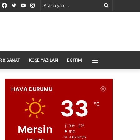
Facebook
Twitter
YouTube
Instagram
Arama
yap
...
MENÜ
R & SANAT
KÖŞE YAZILARI
EĞITIM
HAVA DURUMU
33
℃
Mersin
33º - 27º
61%
4.67 km/h
Açık hava