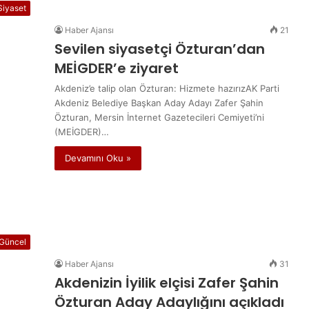
Siyaset
Haber Ajansı
21
Sevilen siyasetçi Özturan’dan
MEİGDER’e ziyaret
Akdeniz’e talip olan Özturan: Hizmete hazırızAK Parti
Akdeniz Belediye Başkan Aday Adayı Zafer Şahin
Özturan, Mersin İnternet Gazetecileri Cemiyeti’ni
(MEİGDER)…
Devamını Oku »
Güncel
Haber Ajansı
31
Akdenizin İyilik elçisi Zafer Şahin
Özturan Aday Adaylığını açıkladı