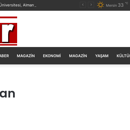
℃
33
Mersin Üniversitesi, Almanya ile Stratejik İş Birliğinde Yeni Dönem Başlattı
Mersin
ABER
MAGAZIN
EKONOMI
MAGAZIN
YAŞAM
KÜLTÜ
ran