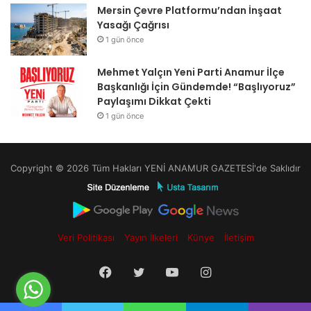
Mersin Çevre Platformu’ndan İnşaat
Yasağı Çağrısı
1 gün önce
Mehmet Yalçın Yeni Parti Anamur İlçe
Başkanlığı İçin Gündemde! “Başlıyoruz”
Paylaşımı Dikkat Çekti
1 gün önce
Copyright © 2026 Tüm Hakları YENİ ANAMUR GAZETESİ'de Saklıdır
Veri Politikası
Yayın İlkeleri
Künye
İletişim
Facebook
Twitter
YouTube
Instagram