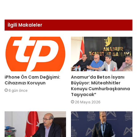
İlgili Makaleler
iPhone Ön Cam Değişimi:
Anamur’da Beton İsyanı
Cihazınızı Koruyun
Büyüyor: Müteahhitler
Konuyu Cumhurbaşkanına
6 gün önce
Taşıyacak”
26 Mayıs 2026