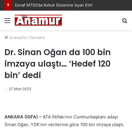
Esnaf MTSO’da Koltuk Düzenine İsyan Etti!
Menü
A
y
...
Anasayfa
/
Gündem
Dr. Sinan Oğan da 100 bin
imzaya ulaştı… ‘Hedef 120
bin’ dedi
27 Mart 2023
ANKARA (İGFA) –
ATA İttifakı’nın Cumhurbaşkanı adayı
Sinan Oğan, YSK’nın verilerine göre 100 bin imzaya ulaştı.