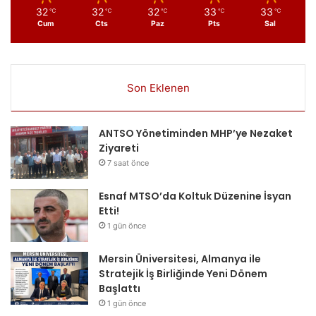
32
32
32
33
33
℃
℃
℃
℃
℃
Cum
Cts
Paz
Pts
Sal
Son Eklenen
ANTSO Yönetiminden MHP’ye Nezaket
Ziyareti
7 saat önce
Esnaf MTSO’da Koltuk Düzenine İsyan
Etti!
1 gün önce
Mersin Üniversitesi, Almanya ile
Stratejik İş Birliğinde Yeni Dönem
Başlattı
1 gün önce