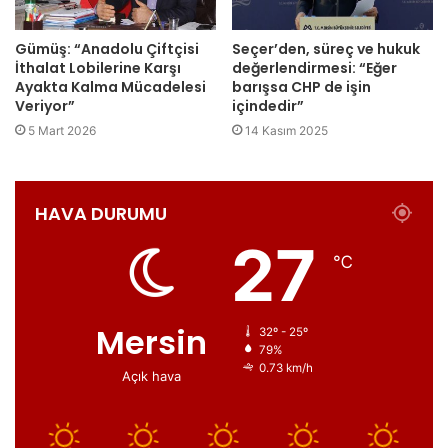
Gümüş: “Anadolu Çiftçisi
Seçer’den, süreç ve hukuk
İthalat Lobilerine Karşı
değerlendirmesi: “Eğer
Ayakta Kalma Mücadelesi
barışsa CHP de işin
Veriyor”
içindedir”
5 Mart 2026
14 Kasım 2025
HAVA DURUMU
27
℃
Mersin
32º - 25º
79%
0.73 km/h
Açık hava