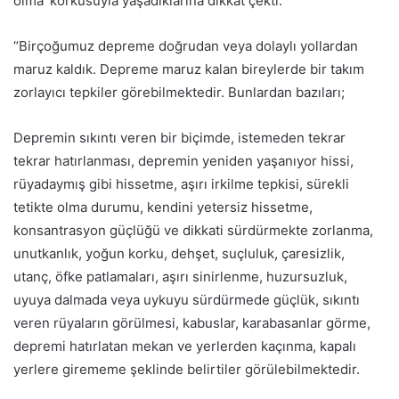
olma’ korkusuyla yaşadıklarına dikkat çekti.
“Birçoğumuz depreme doğrudan veya dolaylı yollardan
maruz kaldık. Depreme maruz kalan bireylerde bir takım
zorlayıcı tepkiler görebilmektedir. Bunlardan bazıları;
Depremin sıkıntı veren bir biçimde, istemeden tekrar
tekrar hatırlanması, depremin yeniden yaşanıyor hissi,
rüyadaymış gibi hissetme, aşırı irkilme tepkisi, sürekli
tetikte olma durumu, kendini yetersiz hissetme,
konsantrasyon güçlüğü ve dikkati sürdürmekte zorlanma,
unutkanlık, yoğun korku, dehşet, suçluluk, çaresizlik,
utanç, öfke patlamaları, aşırı sinirlenme, huzursuzluk,
uyuya dalmada veya uykuyu sürdürmede güçlük, sıkıntı
veren rüyaların görülmesi, kabuslar, karabasanlar görme,
depremi hatırlatan mekan ve yerlerden kaçınma, kapalı
yerlere girememe şeklinde belirtiler görülebilmektedir.