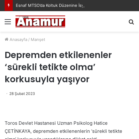
Esnaf MTSO’da Koltuk Düzenine İsyan Etti!
Menü
A
y
...
Anasayfa
/
Manşet
Depremden etkilenenler
‘sürekli tetikte olma’
korkusuyla yaşıyor
28 Şubat 2023
Toros Devlet Hastanesi Uzman Psikolog Hatice
ÇETİNKAYA, depremden etkilenenlerin ‘sürekli tetikte