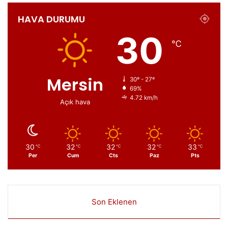
HAVA DURUMU
30
℃
Mersin
30º - 27º
69%
4.72 km/h
Açık hava
30
32
32
32
33
℃
℃
℃
℃
℃
Per
Cum
Cts
Paz
Pts
Son Eklenen