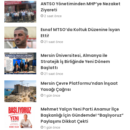
ANTSO Yönetiminden MHP’ye Nezaket
Ziyareti
2 saat önce
Esnaf MTSO’da Koltuk Düzenine İsyan
Etti!
21 saat önce
Mersin Üniversitesi, Almanya ile
Stratejik İş Birliğinde Yeni Dönem
Başlattı
21 saat önce
Mersin Çevre Platformu’ndan İnşaat
Yasağı Çağrısı
1 gün önce
Mehmet Yalçın Yeni Parti Anamur İlçe
Başkanlığı İçin Gündemde! “Başlıyoruz”
Paylaşımı Dikkat Çekti
1 gün önce