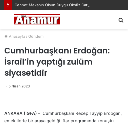
Cennet Mekanın Olsun Duygu Öksüz Canova
Menü
A
y
...
Anasayfa
/
Gündem
Cumhurbaşkanı Erdoğan:
İsrail’in yaptığı zulüm
siyasetidir
5 Nisan 2023
ANKARA (İGFA) –
Cumhurbaşkanı Recep Tayyip Erdoğan,
emeklilerle bir araya geldiği iftar programında konuştu.