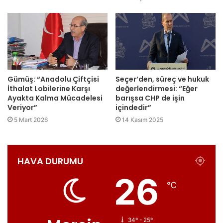
Gümüş: “Anadolu Çiftçisi
Seçer’den, süreç ve hukuk
İthalat Lobilerine Karşı
değerlendirmesi: “Eğer
Ayakta Kalma Mücadelesi
barışsa CHP de işin
Veriyor”
içindedir”
5 Mart 2026
14 Kasım 2025
HAVA DURUMU
26
℃
34º - 25º