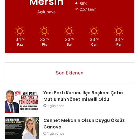
Mersin
89%
2.57 km/h
Açık hava
34
33
33
33
33
℃
℃
℃
℃
℃
Paz
Pts
Sal
Çar
Per
Son Eklenen
Yeni Parti Kurucu İlçe Başkanı Çetin
Mutlu’nun Yönetimi Belli Oldu
1 gün önce
Cennet Mekanın Olsun Duygu Öksüz
Canova
1 gün önce