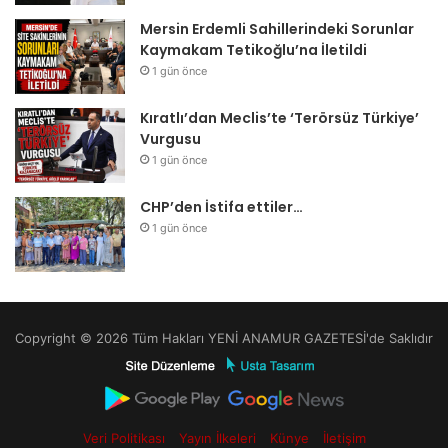
Mersin Erdemli Sahillerindeki Sorunlar
Kaymakam Tetikoğlu’na İletildi
1 gün önce
Kıratlı’dan Meclis’te ‘Terörsüz Türkiye’
Vurgusu
1 gün önce
CHP’den İstifa ettiler…
1 gün önce
Copyright © 2026 Tüm Hakları YENİ ANAMUR GAZETESİ'de Saklıdır
Veri Politikası
Yayın İlkeleri
Künye
İletişim