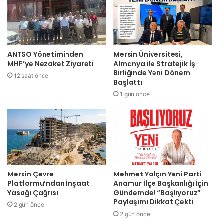
ANTSO Yönetiminden
Mersin Üniversitesi,
MHP’ye Nezaket Ziyareti
Almanya ile Stratejik İş
Birliğinde Yeni Dönem
12 saat önce
Başlattı
1 gün önce
Mersin Çevre
Mehmet Yalçın Yeni Parti
Platformu’ndan İnşaat
Anamur İlçe Başkanlığı İçin
Yasağı Çağrısı
Gündemde! “Başlıyoruz”
Paylaşımı Dikkat Çekti
2 gün önce
2 gün önce