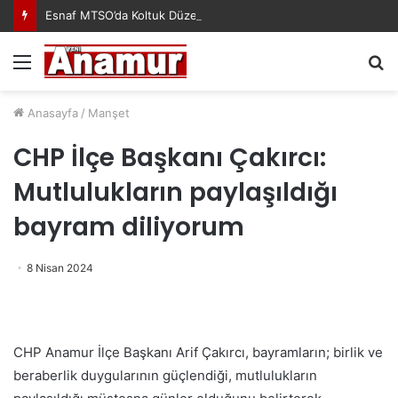
Esnaf MTSO’da Koltuk Düzenine İsyan Etti!
Menü
A
y
...
Anasayfa
/
Manşet
CHP İlçe Başkanı Çakırcı:
Mutlulukların paylaşıldığı
bayram diliyorum
8 Nisan 2024
CHP Anamur İlçe Başkanı Arif Çakırcı, bayramların; birlik ve
beraberlik duygularının güçlendiği, mutlulukların