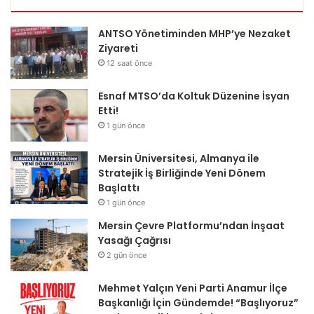
ANTSO Yönetiminden MHP’ye Nezaket
Ziyareti
12 saat önce
Esnaf MTSO’da Koltuk Düzenine İsyan
Etti!
1 gün önce
Mersin Üniversitesi, Almanya ile
Stratejik İş Birliğinde Yeni Dönem
Başlattı
1 gün önce
Mersin Çevre Platformu’ndan İnşaat
Yasağı Çağrısı
2 gün önce
Mehmet Yalçın Yeni Parti Anamur İlçe
Başkanlığı İçin Gündemde! “Başlıyoruz”