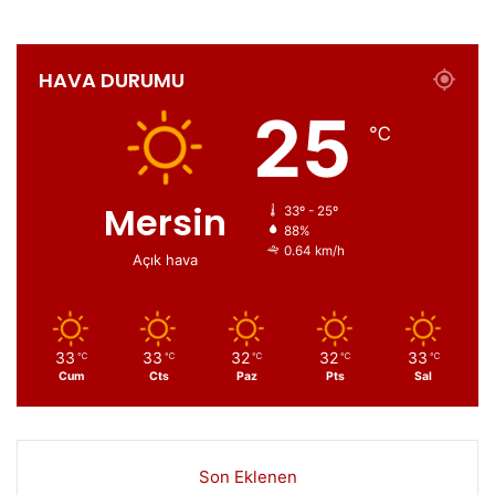
HAVA DURUMU
25
℃
Mersin
33º - 25º
88%
0.64 km/h
Açık hava
33
33
32
32
33
℃
℃
℃
℃
℃
Cum
Cts
Paz
Pts
Sal
Son Eklenen